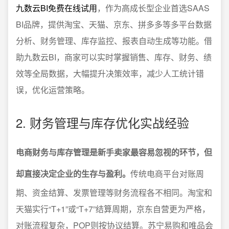
九数云BI免费在线试用
，作为高成长型企业首选SAAS
BI品牌，提供淘宝、天猫、京东、拼多多等多平台数据
分析、财务管理、库存监控、报表自动生成等功能。借
助九数云BI，商家可以实时掌握销售、库存、财务、绩
效等全局数据，大幅提升决策效率，减少人工统计错
误，优化运营策略。
2. 财务管理与库存优化实战经验
电商财务与库存管理是新手卖家最容易忽视的环节，但
却直接决定企业的生存与盈利。
传统电商平台对账周
期、资金结算、发票管理等财务流程各不相同。淘宝和
天猫实行“T+1”或“T+7”结算周期，京东自营更为严格，
对账流程复杂，POP则按协议结算。苏宁易购和唯品会