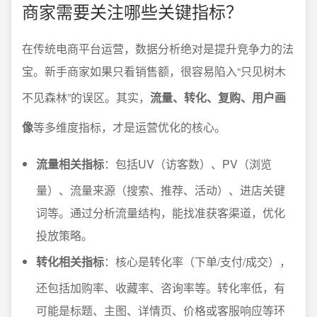
商家需要关注哪些关键指标？
在传统电商平台运营，数据分析绝对是提升竞争力的法
宝。新手商家如果只看销售额，很容易陷入“只见树木
不见森林”的误区。其实，
流量、转化、复购、用户画
像
等多维度指标，才是运营优化的核心。
流量相关指标
：包括UV（访客数）、PV（浏览
量）、流量来源（搜索、推荐、活动）、进店关键
词等。通过分析流量结构，能找准获客渠道，优化
投放策略。
转化相关指标
：核心是转化率（下单/支付/成交），
还包括加购率、收藏率、咨询率等。转化率低，有
可能是标题、主图、详情页、价格或客服响应等环