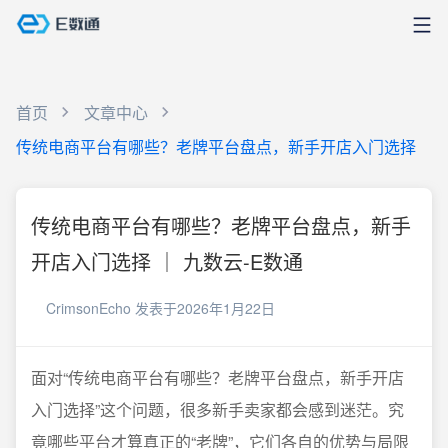
首页
文章中心
传统电商平台有哪些？老牌平台盘点，新手开店入门选择
传统电商平台有哪些？老牌平台盘点，新手
开店入门选择 ｜ 九数云-E数通
CrimsonEcho
发表于2026年1月22日
面对“传统电商平台有哪些？老牌平台盘点，新手开店
入门选择”这个问题，很多新手卖家都会感到迷茫。究
竟哪些平台才算真正的“老牌”，它们各自的优势与局限