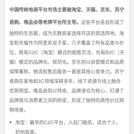
中国传统电商平台市场主要被淘宝、天猫、京东、苏宁
易购、唯品会等老牌平台所主导。
这些平台各自形成了
独特的生态圈，成为无数商家选择开店的首选阵地。淘
宝和天猫作为阿里系双子星，几乎覆盖了所有品类与价
位，既有C2C（淘宝）模式的极致灵活，也有B2C（天
猫）模式的品牌化、规范化。京东则以自营模式和品质
保障著称，物流和售后服务一直是其核心竞争力。苏宁
易购在家电和3C领域深耕多年，线下资源与线上融合
优势明显。唯品会则以特卖、品牌清仓为核心，打通了
品牌商与消费者之间的桥梁，形成了独特的高性价比购
物场景。
淘宝：最早的C2C平台，入驻门槛低，适合个人、
初创商家。