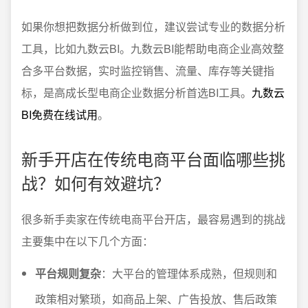
如果你想把数据分析做到位，建议尝试专业的数据分析
工具，比如九数云BI。九数云BI能帮助电商企业高效整
合多平台数据，实时监控销售、流量、库存等关键指
标，是高成长型电商企业数据分析首选BI工具。
九数云
BI免费在线试用
。
新手开店在传统电商平台面临哪些挑
战？如何有效避坑？
很多新手卖家在传统电商平台开店，最容易遇到的挑战
主要集中在以下几个方面：
平台规则复杂
：大平台的管理体系成熟，但规则和
政策相对繁琐，如商品上架、广告投放、售后政策