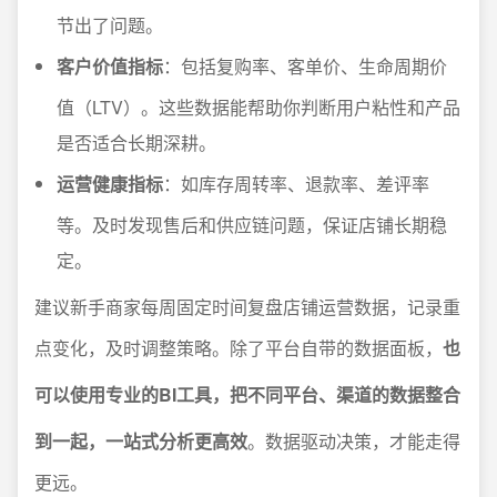
节出了问题。
客户价值指标
：包括复购率、客单价、生命周期价
值（LTV）。这些数据能帮助你判断用户粘性和产品
是否适合长期深耕。
运营健康指标
：如库存周转率、退款率、差评率
等。及时发现售后和供应链问题，保证店铺长期稳
定。
建议新手商家每周固定时间复盘店铺运营数据，记录重
点变化，及时调整策略。除了平台自带的数据面板，
也
可以使用专业的BI工具，把不同平台、渠道的数据整合
到一起，一站式分析更高效
。数据驱动决策，才能走得
更远。