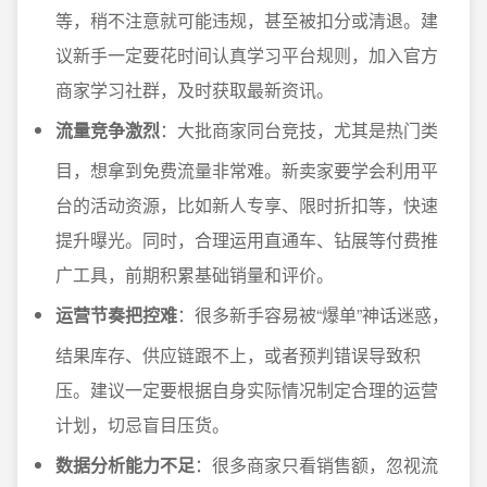
等，稍不注意就可能违规，甚至被扣分或清退。建
议新手一定要花时间认真学习平台规则，加入官方
商家学习社群，及时获取最新资讯。
流量竞争激烈
：大批商家同台竞技，尤其是热门类
目，想拿到免费流量非常难。新卖家要学会利用平
台的活动资源，比如新人专享、限时折扣等，快速
提升曝光。同时，合理运用直通车、钻展等付费推
广工具，前期积累基础销量和评价。
运营节奏把控难
：很多新手容易被“爆单”神话迷惑，
结果库存、供应链跟不上，或者预判错误导致积
压。建议一定要根据自身实际情况制定合理的运营
计划，切忌盲目压货。
数据分析能力不足
：很多商家只看销售额，忽视流