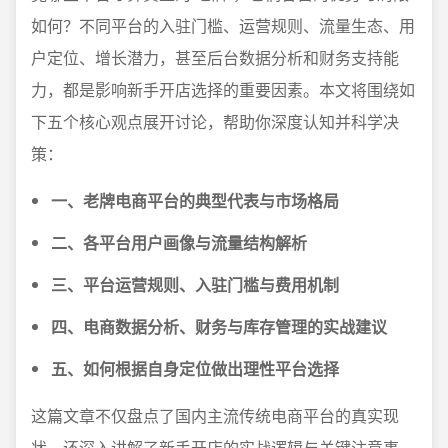
如何？不同平台的入驻门槛、运营规则、流量生态、用
户定位、增长潜力，甚至后台数据分析和财务支持能
力，都是影响新手开店选择的重要因素。本文将围绕如
下五个核心观点展开讨论，帮助你深度认知并科学决
策：
一、老牌电商平台的典型代表与市场格局
二、各平台用户画像与流量结构解析
三、平台运营规则、入驻门槛与费用机制
四、电商数据分析、财务与库存管理的实战建议
五、如何根据自身定位做出理性平台选择
这篇文章不仅盘点了国内主流传统电商平台的真实现
状，还深入讲解了新手开店的实战逻辑与关键注意事