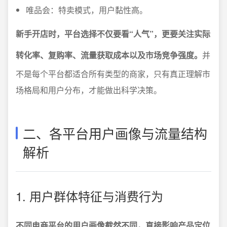
唯品会：特卖模式，用户黏性高。
新手开店时，平台选择不仅要看“人气”，更要关注实际
转化率、复购率、流量获取成本以及市场竞争强度。
并
不是每个平台都适合所有类型的商家，只有真正理解市
场格局和用户分布，才能做出科学决策。
二、各平台用户画像与流量结构
解析
1. 用户群体特征与消费行为
不同电商平台的用户画像截然不同，直接影响产品定位