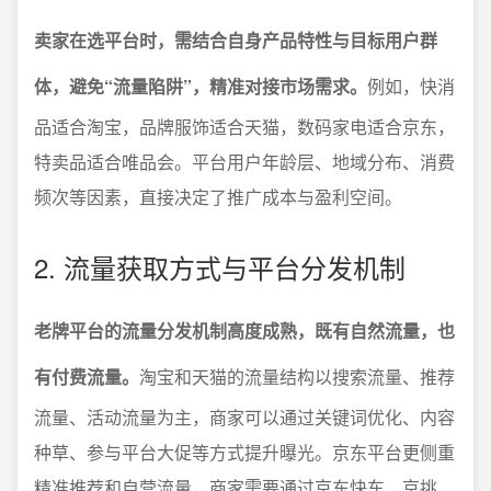
卖家在选平台时，需结合自身产品特性与目标用户群
体，避免“流量陷阱”，精准对接市场需求。
例如，快消
品适合淘宝，品牌服饰适合天猫，数码家电适合京东，
特卖品适合唯品会。平台用户年龄层、地域分布、消费
频次等因素，直接决定了推广成本与盈利空间。
2. 流量获取方式与平台分发机制
老牌平台的流量分发机制高度成熟，既有自然流量，也
有付费流量。
淘宝和天猫的流量结构以搜索流量、推荐
流量、活动流量为主，商家可以通过关键词优化、内容
种草、参与平台大促等方式提升曝光。京东平台更侧重
精准推荐和自营流量，商家需要通过京东快车、京挑