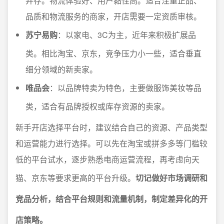
并存。物流体验好、用户黏性高。适合注重正品、
品质和物流服务的商家，开店需要一定资质审核。
苏宁易购
：以家电、3C为主，近年来积极扩展品
类。相比淘宝、京东，竞争压力小一些，适合垂直
细分领域的新卖家。
唯品会
：以品牌特卖为特色，主要做服饰美妆等品
类，适合有品牌授权或库存资源的卖家。
新手开店选择平台时，建议结合自己的资源、产品类型
和运营能力进行选择。可以先在淘宝或拼多多等门槛较
低的平台试水，逐步熟悉电商运营流程，再考虑向天
猫、京东等要求更高的平台升级。
切记做好市场调研和
竞品分析，结合平台规则和流量机制，制定差异化的开
店策略。