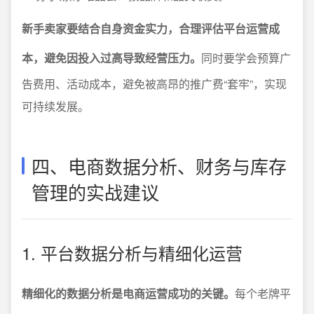
新手卖家要结合自身资金实力，合理评估平台运营成
本，避免因投入过高导致经营压力。
同时要学会预算广
告费用、活动成本，避免被高昂的推广费“套牢”，实现
可持续发展。
四、电商数据分析、财务与库存
管理的实战建议
1. 平台数据分析与精细化运营
精细化的数据分析是电商运营成功的关键。
每个老牌平