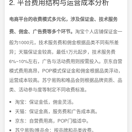
2. 平台费用结构与运营成本分析
电商平台的收费模式多元化，涉及保证金、技术服务
费、佣金、广告费等多个环节。
淘宝个人店铺保证金一
般为1000元，技术服务费和佣金根据品类不同有所差
异；天猫保证金较高，最低1万元起步，技术服务费
6%~10%左右，广告与活动费用则按需投入。京东自营
模式费用高昂，POP模式保证金和佣金根据品类浮动，
运营成本较高。苏宁易购和唯品会则根据品牌资质、品
类、活动参与度等制定不同收费标准。
淘宝：保证金低，佣金灵活。
天猫：保证金高，服务费和广告成本高。
京东：自营费用高，POP门槛适中。
苏宁易购/唯品会：按品牌和品类收费。