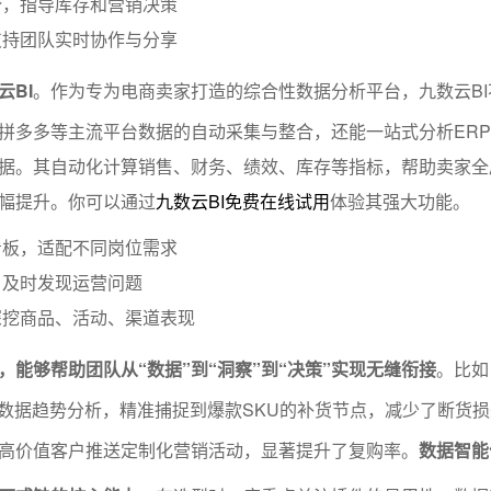
势，指导库存和营销决策
支持团队实时协作与分享
云BI
。作为专为电商卖家打造的综合性数据分析平台，九数云BI
拼多多等主流平台数据的自动采集与整合，还能一站式分析ER
据。其自动化计算销售、财务、绩效、库存等指标，帮助卖家全
幅提升。你可以通过
九数云BI免费在线试用
体验其强大功能。
看板，适配不同岗位需求
，及时发现运营问题
深挖商品、活动、渠道表现
，能够帮助团队从“数据”到“洞察”到“决策”实现无缝衔接
。比如
售数据趋势分析，精准捕捉到爆款SKU的补货节点，减少了断货
高价值客户推送定制化营销活动，显著提升了复购率。
数据智能