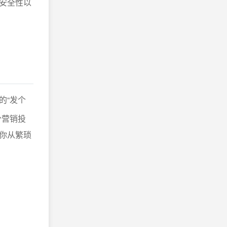
安全性以
的“发个
分营销投
你从繁琐