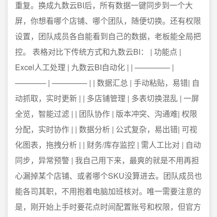
重复。换成九数云BI后，所有数据一键同步到一个大
屏，你想看哪个店铺、哪个团队，随便切换。还有权限
设置，团队成员各自能看到自己的数据，老板能全局把
控。 表格对比下传统方式和九数云BI： | 功能点 |
Excel人工处理 | 九数云BI自动化 | | ————– |
———— | ————– | | 数据汇总 | 手动粘贴，易错| 自
动抓取，实时更新 | | 多店铺管理 | 多表切换混乱 | 一屏
全览，智能过滤 | | 团队协作 | 版本冲突、沟通难| 权限
分配，实时协作 | | 数据分析 | 公式复杂，易出错| 可视
化图表，拖拽分析 | | 财务/库存监控 | 需人工比对 | 自动
同步，异常预警 | 我自己用下来，最爽的就是不用再担
心漏掉某个店铺、或者哪个SKU没算进去。团队成员也
能各司其职，不用抱着电脑加班核对。唯一需要注意的
是，刚开始上手时要花点时间配置账号和权限，但官方