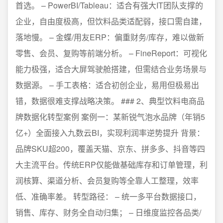
首选。 – PowerBI/Tableau：适合有强大IT团队支撑的
企业，自由度极高，但饮料品类适配弱，接口需自建，
落地慢。 – 金蝶/用友ERP：偏重财务/库存，难以做新
零售、会员、复购等前端分析。 – FineReport：可视化
能力极强，适合大屏驾驶舱搭建，但需结合业务场景与
数据源。 – 手工表格：适合初创企业，易用但极易出
错，数据很难支撑战略决策。 ### 2、典型饮料电商品
牌数据化转型案例 案例一：某新锐气泡水品牌（年销5
亿+）全面接入九数云BI，实现利润率逆势提升 背景：
品牌SKU超200，覆盖天猫、京东、拼多多、抖音等四
大主流平台。传统ERP仅能做基础库存和订单管理，利
润核算、渠道分析、会员复购等全靠人工整理，效率
低、准确率差。 转型路径： – 统一多平台数据接口，
销售、库存、财务全自动归集； – 日维度监控各品类/