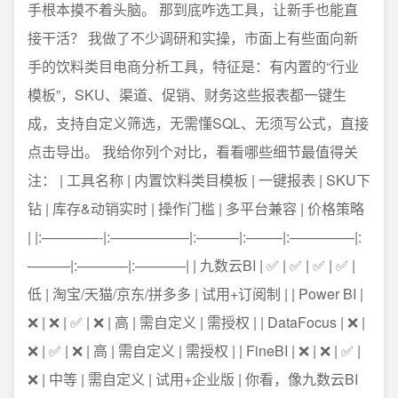
手根本摸不着头脑。 那到底咋选工具，让新手也能直
接干活？ 我做了不少调研和实操，市面上有些面向新
手的饮料类目电商分析工具，特征是：有内置的“行业
模板”，SKU、渠道、促销、财务这些报表都一键生
成，支持自定义筛选，无需懂SQL、无须写公式，直接
点击导出。 我给你列个对比，看看哪些细节最值得关
注： | 工具名称 | 内置饮料类目模板 | 一键报表 | SKU下
钻 | 库存&动销实时 | 操作门槛 | 多平台兼容 | 价格策略
| |:————-|:—————–|:———|:——–|:————–|:
———|:———–|:———–| | 九数云BI | ✅ | ✅ | ✅ | ✅ |
低 | 淘宝/天猫/京东/拼多多 | 试用+订阅制 | | Power BI |
❌ | ❌ | ✅ | ❌ | 高 | 需自定义 | 需授权 | | DataFocus | ❌ |
❌ | ✅ | ❌ | 高 | 需自定义 | 需授权 | | FineBI | ❌ | ❌ | ✅ |
❌ | 中等 | 需自定义 | 试用+企业版 | 你看，像九数云BI