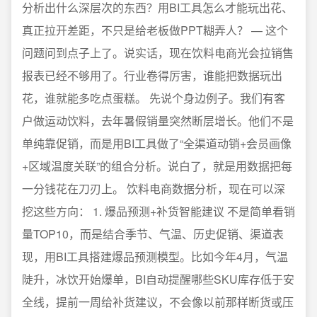
分析出什么深层次的东西？用BI工具怎么才能玩出花、
真正拉开差距，不只是给老板做PPT糊弄人？ — 这个
问题问到点子上了。说实话，现在饮料电商光会拉销售
报表已经不够用了。行业卷得厉害，谁能把数据玩出
花，谁就能多吃点蛋糕。 先说个身边例子。我们有客
户做运动饮料，去年暑假销量突然断层增长。他们不是
单纯靠促销，而是用BI工具做了“全渠道动销+会员画像
+区域温度关联”的组合分析。说白了，就是用数据把每
一分钱花在刀刃上。 饮料电商数据分析，现在可以深
挖这些方向： 1. 爆品预测+补货智能建议 不是简单看销
量TOP10，而是结合季节、气温、历史促销、渠道表
现，用BI工具搭建爆品预测模型。比如今年4月，气温
陡升，冰饮开始爆单，BI自动提醒哪些SKU库存低于安
全线，提前一周给补货建议，不会像以前那样断货或压