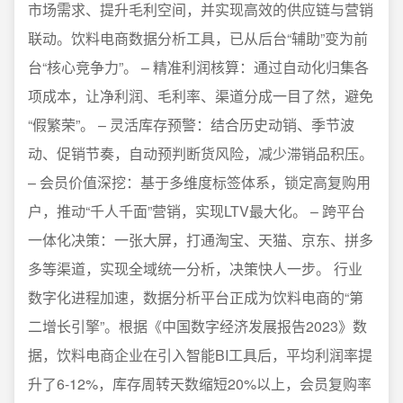
市场需求、提升毛利空间，并实现高效的供应链与营销
联动。饮料电商数据分析工具，已从后台“辅助”变为前
台“核心竞争力”。 – 精准利润核算：通过自动化归集各
项成本，让净利润、毛利率、渠道分成一目了然，避免
“假繁荣”。 – 灵活库存预警：结合历史动销、季节波
动、促销节奏，自动预判断货风险，减少滞销品积压。
– 会员价值深挖：基于多维度标签体系，锁定高复购用
户，推动“千人千面”营销，实现LTV最大化。 – 跨平台
一体化决策：一张大屏，打通淘宝、天猫、京东、拼多
多等渠道，实现全域统一分析，决策快人一步。 行业
数字化进程加速，数据分析平台正成为饮料电商的“第
二增长引擎”。根据《中国数字经济发展报告2023》数
据，饮料电商企业在引入智能BI工具后，平均利润率提
升了6-12%，库存周转天数缩短20%以上，会员复购率