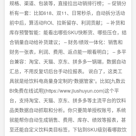
规格、渠道、包装等，直接拉出动销排行榜； – 促销分
析有一套：比如618、双11、日常秒杀，自动拆分活动
前中后，算活动ROI、拉新留存、利润贡献； – 补货和
库存预警智能：能看出哪些SKU快断货、哪些压仓，结
合销量自动给补货建议； – 财务/绩效一体化：销售和
财务一张表，利润、费用、返点能一眼看明白； – 多平
台兼容：淘宝、天猫、京东、拼多多一锅端，数据自动
汇总，不用反复切后台手动拉报表。 说白了，这类工
具就是给饮料电商量身定制的“数据管家”。比如[九数云
BI免费在线试用](https://www.jiushuyun.com)这个平
台，支持淘宝、天猫、京东、拼多多等主流平台的饮料
品类数据自动抓取和分析。你只要简单授权账号，系统
就能帮你自动生成销售、费用、库存、绩效等报表，甚
至还能自定义饮料类目标签，下钻到SKU级别看哪款饮