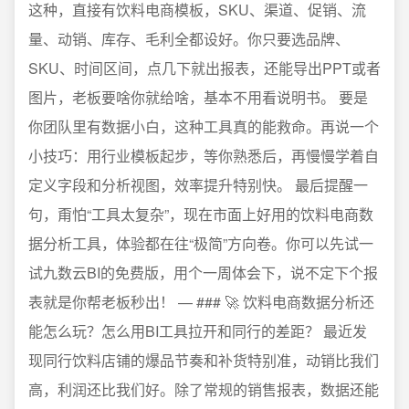
这种，直接有饮料电商模板，SKU、渠道、促销、流
量、动销、库存、毛利全都设好。你只要选品牌、
SKU、时间区间，点几下就出报表，还能导出PPT或者
图片，老板要啥你就给啥，基本不用看说明书。 要是
你团队里有数据小白，这种工具真的能救命。再说一个
小技巧：用行业模板起步，等你熟悉后，再慢慢学着自
定义字段和分析视图，效率提升特别快。 最后提醒一
句，甭怕“工具太复杂”，现在市面上好用的饮料电商数
据分析工具，体验都在往“极简”方向卷。你可以先试一
试九数云BI的免费版，用个一周体会下，说不定下个报
表就是你帮老板秒出！ — ### 🚀 饮料电商数据分析还
能怎么玩？怎么用BI工具拉开和同行的差距？ 最近发
现同行饮料店铺的爆品节奏和补货特别准，动销比我们
高，利润还比我们好。除了常规的销售报表，数据还能