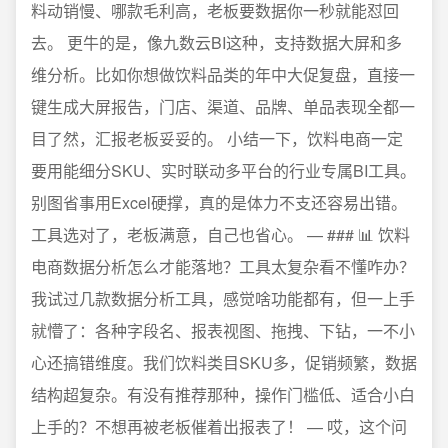
料动销慢、哪款毛利高，老板要数据你一秒就能怼回
去。 更牛的是，像九数云BI这种，支持数据大屏和多
维分析。比如你想做饮料品类的年中大促复盘，直接一
键生成大屏报告，门店、渠道、品牌、单品表现全都一
目了然，汇报老板妥妥的。 小结一下，饮料电商一定
要用能细分SKU、实时联动多平台的行业专属BI工具。
别图省事用Excel硬撑，真的是体力不支还容易出错。
工具选对了，老板满意，自己也省心。 — ### 📊 饮料
电商数据分析怎么才能落地？工具太复杂看不懂咋办？
我试过几款数据分析工具，感觉啥功能都有，但一上手
就懵了：各种字段名、报表视图、拖拽、下钻，一不小
心还搞错维度。我们饮料类目SKU多，促销频繁，数据
结构超复杂。有没有推荐那种，操作门槛低、适合小白
上手的？不想再被老板催着出报表了！ — 哎，这个问