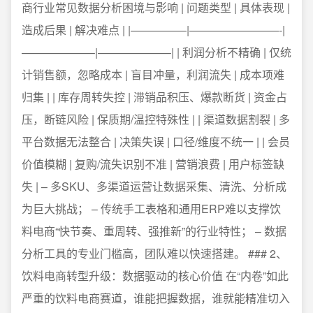
商行业常见数据分析困境与影响 | 问题类型 | 具体表现 |
造成后果 | 解决难点 | |—————|————————-|
——————–|——————–| | 利润分析不精确 | 仅统
计销售额，忽略成本 | 盲目冲量，利润流失 | 成本项难
归集 | | 库存周转失控 | 滞销品积压、爆款断货 | 资金占
压，断链风险 | 保质期/温控特殊性 | | 渠道数据割裂 | 多
平台数据无法整合 | 决策失误 | 口径/维度不统一 | | 会员
价值模糊 | 复购/流失识别不准 | 营销浪费 | 用户标签缺
失 | – 多SKU、多渠道运营让数据采集、清洗、分析成
为巨大挑战； – 传统手工表格和通用ERP难以支撑饮
料电商“快节奏、重周转、强推新”的行业特性； – 数据
分析工具的专业门槛高，团队难以快速搭建。 ### 2、
饮料电商转型升级：数据驱动的核心价值 在“内卷”如此
严重的饮料电商赛道，谁能把握数据，谁就能精准切入