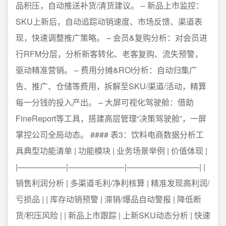
品积压，自动推送补货/清货建议。 – 新品上市监控：
SKU上新后，自动追踪动销速度、市场反馈、渠道表
现，快速调整推广策略。 – 会员&复购分析：对会员进
行RFM分层，分析新客转化、老客复购、流失预警，
驱动精准营销。 – 费用分摊&ROI分析：自动归集广
告、推广、仓储等费用，拆解至SKU/渠道/活动，精算
每一分钱的投入产出。 – 大屏可视化驾驶舱：借助
FineReport等工具，搭建高层管理“决策驾驶舱”，一屏
掌控公司全局动态。 #### 表3：饮料电商数据分析工
具典型功能清单 | 功能模块 | 业务场景举例 | 价值体现 |
|——————|———————|—————————| |
销售利润分析 | 多渠道毛利/净利核算 | 精准发现高利润/
亏损品 | | 库存动销预警 | 滞销/爆品自动警报 | 降低断
货/积压风险 | | 新品上市跟踪 | 上新SKU动态分析 | 快速