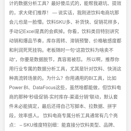
计的数据分析工具？最好傻瓜式的，能帮我避坑、提效
的，求大佬们推荐！ — 说实话，我刚进饮料电商坑那
会儿也是一脸懵。饮料SKU多、补货快、促销花样多，
手动记Excel是真的会疯掉。你看，饮料类目特别讲究
动销和爆品节奏，库存周转、滞销预警、价格敏感度都
和利润死死挂钩。老板随时一句“这款饮料为啥卖不
动”，你要是数据脱节，真容易被怼。 所以啊，推荐你
用行业专属的数据分析工具，尤其是针对饮料、快消这
种高流转场景的。为什么？你用通用的BI工具，比如
Power BI、DataFocus这些，虽然啥都能做，但饮料电
商的那种“秒级促销-实时库存-渠道分销”联动，默认套
件未必能搞定，最后还得自己写脚本、拉数据、拼字
段，效率感人。 饮料电商专属分析工具通常有几个亮
点： – SKU维度特别细：能直接分饮料类型、品牌、