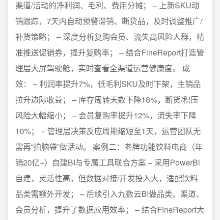
渠道/活动的净利润、毛利、费用分摊； – 上新SKU动
销跟踪，7天内自动预警滞销、断货品，及时调整推广/
补货策略； – 深度分析复购会员、流失高风险人群，精
准推送促销券，提升复购率； – 结合FineReport打造管
理层大屏驾驶舱，实时查看全渠道运营健康度。 成
效： – 利润率提升7%，低毛利SKU及时下架，主销品
拉升边际收益； – 库存周转天数下降18%，断货/积压
风险大幅缩小； – 会员复购率提升12%，流失率下降
10%； – 管理层决策反应周期缩短至1天，运营团队无
需再“拍脑袋”做活动。 案例二：老牌功能饮料电商（年
销20亿+）自建BI与专属工具联合方案 – 采用PowerBI
自建，灵活性高，但数据对接/开发投入大，适配饮料
品类需额外开发； – 后续引入九数云BI做品类、渠道、
会员分析，提升了数据应用效率； – 结合FineReport大