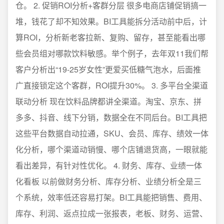
仓。 2. 促销ROI分析+客群分层 很多电商店铺促销搞一
堆，钱花了却不知效果。BI工具能拆分活动前中后，计
算ROI，分析新老客拉新、复购、留存，甚至能看出哪
些会员组对哪款饮料敏感。举个例子，去年双11我们帮
客户分析出“19-25岁女性”更爱买低糖气泡水，后面推
广直接锁定这个客群，ROI提升30%。 3. 多平台全渠道
联动分析 现在饮料品牌都讲全渠道。淘宝、京东、拼
多多、抖音、线下分销，数据全在不同后台。BI工具把
这些平台数据自动拉通，SKU、会员、库存、绩效一体
化分析，哪个渠道动销慢、哪个店铺退货高，一眼就能
看出差异，有针对性优化。 4. 财务、库存、业绩一体
化看板 以前做财务分析、库存分析、业绩分析全是三
个系统，效率低还容易打架。BI工具能把销售、费用、
库存、利润、返点拉成一张报表，老板、财务、运营、