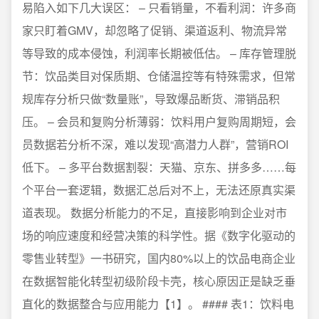
易陷入如下几大误区： – 只看销量，不看利润：许多商
家只盯着GMV，却忽略了促销、渠道返利、物流异常
等导致的成本侵蚀，利润率长期被低估。 – 库存管理脱
节：饮品类目对保质期、仓储温控等有特殊需求，但常
规库存分析只做“数量账”，导致爆品断货、滞销品积
压。 – 会员和复购分析薄弱：饮料用户复购周期短，会
员数据若分析不深，难以发现“高潜力人群”，营销ROI
低下。 – 多平台数据割裂：天猫、京东、拼多多……每
个平台一套逻辑，数据汇总后对不上，无法还原真实渠
道表现。 数据分析能力的不足，直接影响到企业对市
场的响应速度和经营决策的科学性。据《数字化驱动的
零售业转型》一书研究，国内80%以上的饮品电商企业
在数据智能化转型初级阶段卡壳，核心原因正是缺乏垂
直化的数据整合与应用能力【1】。 #### 表1：饮料电