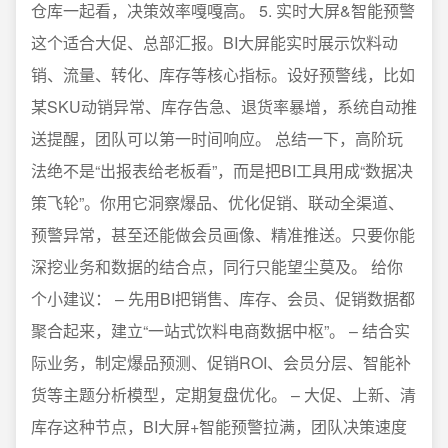
仓库一起看，决策效率嘎嘎高。 5. 实时大屏&智能预警
这个适合大促、总部汇报。BI大屏能实时展示饮料动
销、流量、转化、库存等核心指标。设好预警线，比如
某SKU动销异常、库存告急、退货率暴增，系统自动推
送提醒，团队可以第一时间响应。 总结一下，高阶玩
法绝不是“出报表给老板看”，而是把BI工具用成“数据决
策飞轮”。你用它洞察爆品、优化促销、联动全渠道、
预警异常，甚至还能做会员画像、精准推送。只要你能
深挖业务和数据的结合点，同行只能望尘莫及。 给你
个小建议： – 先用BI把销售、库存、会员、促销数据都
聚合起来，建立“一站式饮料电商数据中枢”。 – 结合实
际业务，制定爆品预测、促销ROI、会员分层、智能补
货等主题分析模型，定期复盘优化。 – 大促、上新、清
库存这种节点，BI大屏+智能预警拉满，团队决策速度