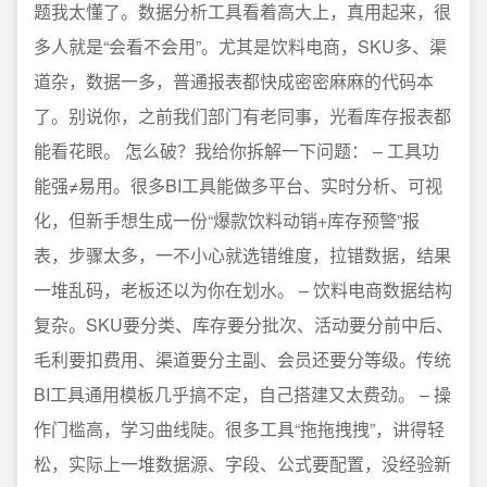
题我太懂了。数据分析工具看着高大上，真用起来，很
多人就是“会看不会用”。尤其是饮料电商，SKU多、渠
道杂，数据一多，普通报表都快成密密麻麻的代码本
了。别说你，之前我们部门有老同事，光看库存报表都
能看花眼。 怎么破？我给你拆解一下问题： – 工具功
能强≠易用。很多BI工具能做多平台、实时分析、可视
化，但新手想生成一份“爆款饮料动销+库存预警”报
表，步骤太多，一不小心就选错维度，拉错数据，结果
一堆乱码，老板还以为你在划水。 – 饮料电商数据结构
复杂。SKU要分类、库存要分批次、活动要分前中后、
毛利要扣费用、渠道要分主副、会员还要分等级。传统
BI工具通用模板几乎搞不定，自己搭建又太费劲。 – 操
作门槛高，学习曲线陡。很多工具“拖拖拽拽”，讲得轻
松，实际上一堆数据源、字段、公式要配置，没经验新