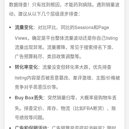
数据排查！只有找到根因，才能药到病除。遇到销量波
动，建议从以下几个层级逐步排查：
流量变化
：对比环比、同比的Sessions和Page
Views，确定是平台整体流量波动还是你自己listing
流量出现异常。流量骤降，常见于搜索排名下滑、
广告预算耗尽、类目政策调整等。
转化率变化
：流量没变但转化率大跌，优先排查
listing内容是否被恶意篡改、差评激增、主图/价格被
竞争对手恶意压价等。
Buy Box丢失
：突然销量归零，大概率是购物车丢
失。排查定价、库存、物流（比如FBA断货）、账
号绩效等问题。
广告和促销活动
：广告预算是否提前消耗完？限时