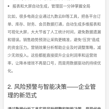
报表和大屏自动生成，管理层一分钟掌握全局
比如，很多电商企业通过九数云BI等工具，把各平台订
单、库存、财务、会员数据打通，自动生成多维报表和
可视化大屏，大大节省了人工统计时间，避免数据遗漏
和错误。销售趋势预测让采购更精准，避免“压货”造成
的资金压力。营销效果分析帮助企业及时调整策略，减
少无效投入。这些都能直接提升企业利润率和运营效
率，让降本增效不再是口号，而是用数据驱动的持续优
化。
2. 风险预警与智能决策——企业管
理的新范式
通过数据分析工具实现风险预警和智能决策，是现代电