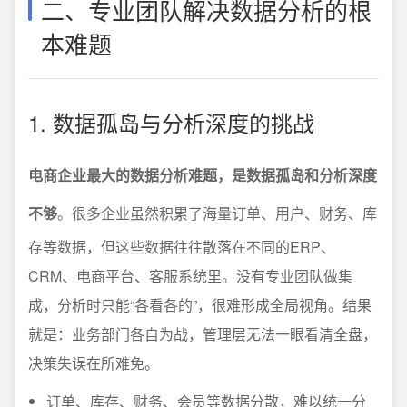
二、专业团队解决数据分析的根
本难题
1. 数据孤岛与分析深度的挑战
电商企业最大的数据分析难题，是数据孤岛和分析深度
不够
。很多企业虽然积累了海量订单、用户、财务、库
存等数据，但这些数据往往散落在不同的ERP、
CRM、电商平台、客服系统里。没有专业团队做集
成，分析时只能“各看各的”，很难形成全局视角。结果
就是：业务部门各自为战，管理层无法一眼看清全盘，
决策失误在所难免。
订单、库存、财务、会员等数据分散，难以统一分