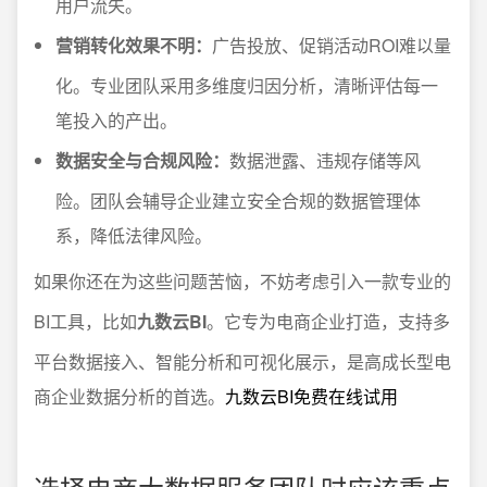
用户流失。
营销转化效果不明：
广告投放、促销活动ROI难以量
化。专业团队采用多维度归因分析，清晰评估每一
笔投入的产出。
数据安全与合规风险：
数据泄露、违规存储等风
险。团队会辅导企业建立安全合规的数据管理体
系，降低法律风险。
如果你还在为这些问题苦恼，不妨考虑引入一款专业的
BI工具，比如
九数云BI
。它专为电商企业打造，支持多
平台数据接入、智能分析和可视化展示，是高成长型电
商企业数据分析的首选。
九数云BI免费在线试用