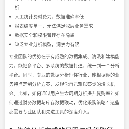
析
人工统计费时费力，数据准确率低
报表维度单一，无法满足深层业务需求
数据安全和权限管理存在隐患
缺乏专业分析模型，洞察力有限
专业团队的优势在于有成熟的数据集成、清洗和建模能
力，能把多平台、多系统的数据打通，统一到一个分析
平台。同时，专业的数据分析师懂行业，能根据你的业
务特点定制分析方案，发现你自己难以察觉的增长机
会。比如，如何通过用户生命周期分析提升复购率？如
何通过财务数据与库存数据联动，优化采购策略？这些
都需要专业团队和先进工具的深度介入。