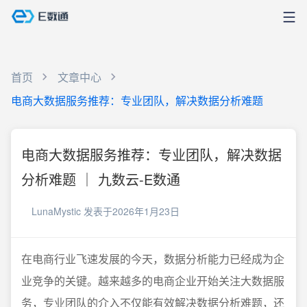
首页
文章中心
电商大数据服务推荐：专业团队，解决数据分析难题
电商大数据服务推荐：专业团队，解决数据
分析难题 ｜ 九数云-E数通
LunaMystic
发表于2026年1月23日
在电商行业飞速发展的今天，数据分析能力已经成为企
业竞争的关键。越来越多的电商企业开始关注大数据服
务，专业团队的介入不仅能有效解决数据分析难题，还