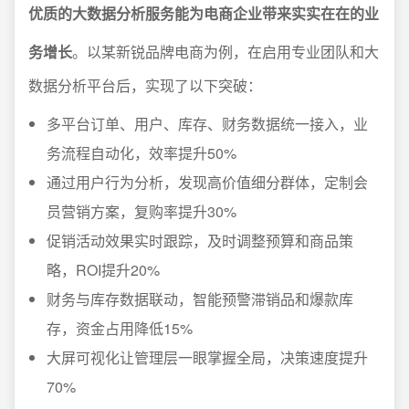
优质的大数据分析服务能为电商企业带来实实在在的业
务增长
。以某新锐品牌电商为例，在启用专业团队和大
数据分析平台后，实现了以下突破：
多平台订单、用户、库存、财务数据统一接入，业
务流程自动化，效率提升50%
通过用户行为分析，发现高价值细分群体，定制会
员营销方案，复购率提升30%
促销活动效果实时跟踪，及时调整预算和商品策
略，ROI提升20%
财务与库存数据联动，智能预警滞销品和爆款库
存，资金占用降低15%
大屏可视化让管理层一眼掌握全局，决策速度提升
70%