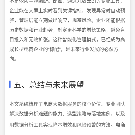
不是依赖主观臆断。比如，通过九数云BI等专业工具，
企业能在大屏上实时看到关键指标，发现异常时自动预
警，管理层能立刻做出响应，规避风险。企业还能根据
历史数据和行业趋势，制定更科学的增长策略，避免盲
目投入和无效扩张。这种智能化管理模式，已经成为高
成长型电商企业的“标配”，是未来行业发展的必然方
向。
五、总结与未来展望
本文系统梳理了电商大数据服务的核心价值、专业团队
解决数据分析难题的能力、选型策略与落地案例，以及
用数据分析工具实现降本增效和风险预警的方法。
电商