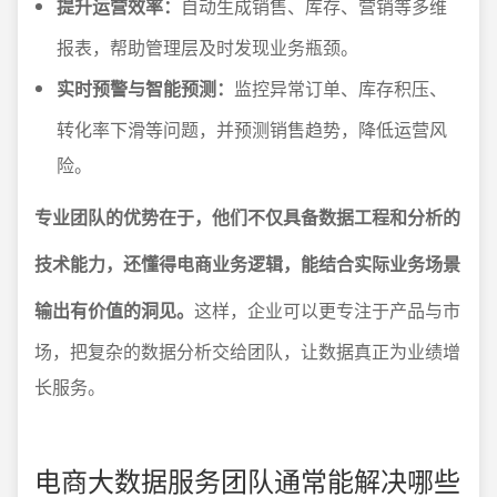
提升运营效率：
自动生成销售、库存、营销等多维
报表，帮助管理层及时发现业务瓶颈。
实时预警与智能预测：
监控异常订单、库存积压、
转化率下滑等问题，并预测销售趋势，降低运营风
险。
专业团队的优势在于，他们不仅具备数据工程和分析的
技术能力，还懂得电商业务逻辑，能结合实际业务场景
输出有价值的洞见。
这样，企业可以更专注于产品与市
场，把复杂的数据分析交给团队，让数据真正为业绩增
长服务。
电商大数据服务团队通常能解决哪些