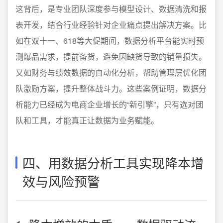
这背后，是专业团队深度参与模型设计、数据清洗和报
表开发，结合行业经验针对企业痛点提出解决方案。比
如在双十一、618等大促期间，数据分析平台能实时预
测爆品需求，提前备货，避免因缺货导致的销量损失。
又如财务与绩效数据的自动化分析，帮助管理层优化团
队激励方案，提升整体战斗力。这些案例证明，数据分
析能力已经成为电商企业增长的“新引擎”，只有选对团
队和工具，才能真正让数据为业务赋能。
四、用数据分析工具实现降本增
效与风险预警