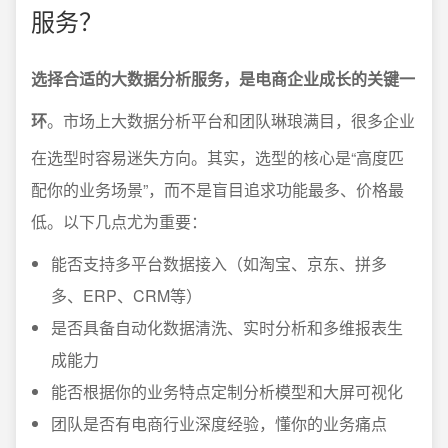
服务？
选择合适的大数据分析服务，是电商企业成长的关键一
环
。市场上大数据分析平台和团队琳琅满目，很多企业
在选型时容易迷失方向。其实，选型的核心是“高度匹
配你的业务场景”，而不是盲目追求功能最多、价格最
低。以下几点尤为重要：
能否支持多平台数据接入（如淘宝、京东、拼多
多、ERP、CRM等）
是否具备自动化数据清洗、实时分析和多维报表生
成能力
能否根据你的业务特点定制分析模型和大屏可视化
团队是否有电商行业深度经验，懂你的业务痛点