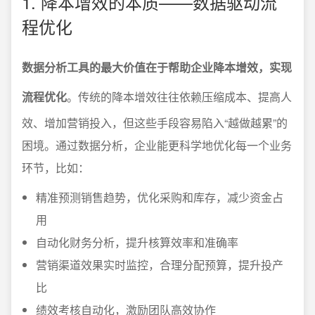
1. 降本增效的本质——数据驱动流
程优化
数据分析工具的最大价值在于帮助企业降本增效，实现
流程优化
。传统的降本增效往往依赖压缩成本、提高人
效、增加营销投入，但这些手段容易陷入“越做越累”的
困境。通过数据分析，企业能更科学地优化每一个业务
环节，比如：
精准预测销售趋势，优化采购和库存，减少资金占
用
自动化财务分析，提升核算效率和准确率
营销渠道效果实时监控，合理分配预算，提升投产
比
绩效考核自动化，激励团队高效协作