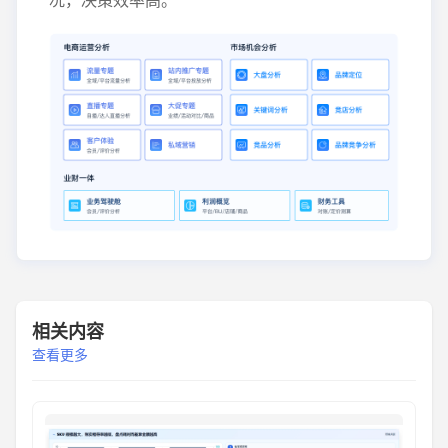
相关内容
查看更多