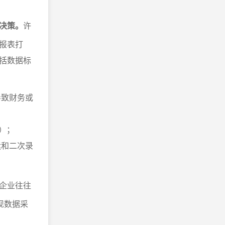
决策。
许
报表打
括数据标
导致财务或
）；
运和二次录
企业往往
实现数据采