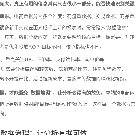
庞大，真正有用的信息其实只占很小一部分，能否快速识别关键
效果。
电商数据分为多个维度：有流量数据、交易数据、商品数
很多新手卖家在面对成千上万的报表时，常常陷入“数据迷雾”—
。其实，数据分析的第一步就是要明确核心目标：你是要提升转
者是优化投放ROI？目标不同，核心指标也不同。
，重点关注UV、下单率、支付转化率、客单价等；
，则需要分析库存周转天数、滞销商品比率、缺货预警数等；
则离不开投产比、活动拉新成本、复购率等数据的精细化拆解。
据，才能避免“数据堆砌”，让分析变得有的放矢。
成熟的电商运
把所有数据映射到“目标-指标-动作”链条上，这样每一个数据异
向。
量与数据治理：让分析有据可依