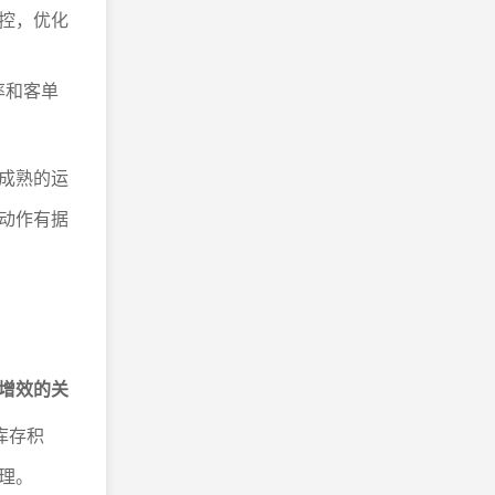
控，优化
率和客单
成熟的运
动作有据
增效的关
库存积
理。