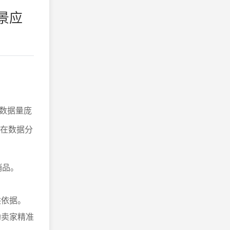
景应
数据量庞
P在数据分
销品。
。
供依据。
助卖家精准