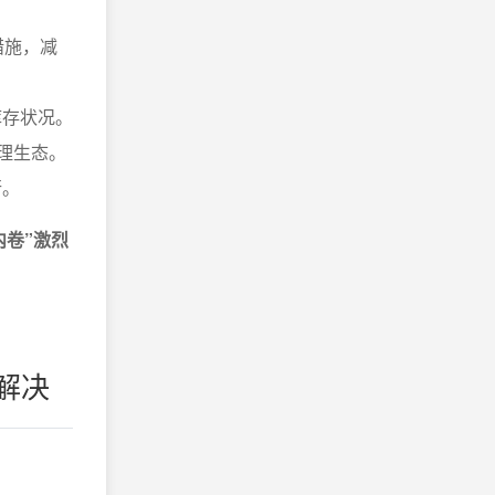
措施，减
库存状况。
理生态。
行。
内卷”激烈
解决