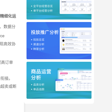
的精细化运
、数据分
ce
实现高效协
提高订单
缝衔接。
怕超卖或断
。
。