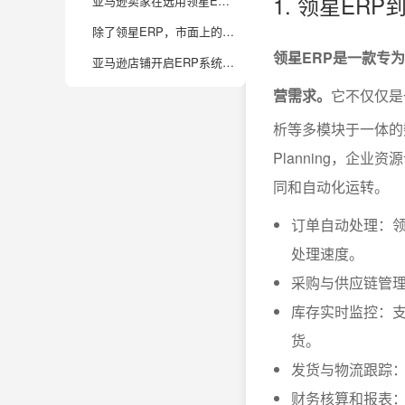
1. 领星ER
亚马逊卖家在选用领星ERP时，常见的实际问题和解决建议有哪些？
除了领星ERP，市面上的主流亚马逊ERP工具还有哪些？对比有啥特点？
领星ERP是一款专
亚马逊店铺开启ERP系统后，数据分析能力如何提升？有哪些关键运营数据值得重点关注？
营需求。
它不仅仅是
析等多模块于一体的数字
Planning，企
同和自动化运转。
订单自动处理：领
处理速度。
采购与供应链管
库存实时监控：
货。
发货与物流跟踪
财务核算和报表