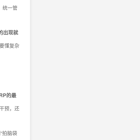
，统一管
P的出现就
要懂复杂
RP的最
干预，还
“拍脑袋