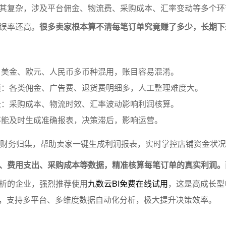
其复杂，涉及平台佣金、物流费、采购成本、汇率变动等多个环
误率还高。
很多卖家根本算不清每笔订单究竟赚了多少，长期下
：美金、欧元、人民币多币种混用，账目容易混淆。
琐：各类佣金、广告费、退货费明细多，人工整理难度大。
长：采购成本、物流时效、汇率波动影响利润核算。
不能及时生成准确报表，决策滞后，影响运营。
化财务归集，帮助卖家一键生成利润报表，实时掌控店铺资金状
、费用支出、采购成本等数据，精准核算每笔订单的真实利润。
析的企业，强烈推荐使用
九数云BI免费在线试用
，这是高成长型
I品牌，支持多平台、多维度数据自动化分析，极大提升决策效率。