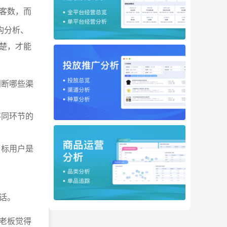
客数，而
构分析、
楚，才能
判断哪些渠
不同环节的
目标用户是
话。
老板觉得