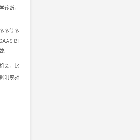
学诊断，
多多等多
AS BI
效。
机会，比
据洞察驱