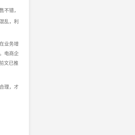
售不错，
混乱，利
在业务增
。电商企
前文已推
合理，才