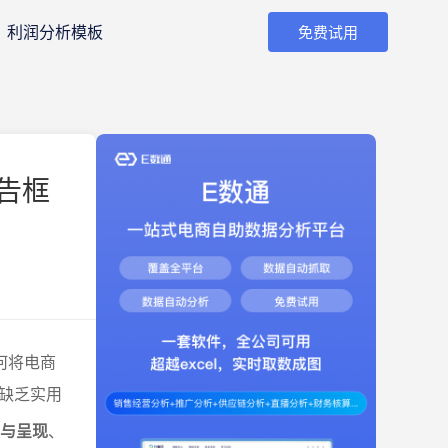
利润分析模板
免费试用
告框
何将电商
缺乏实用
读与呈现
、