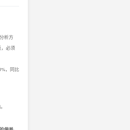
分析方
板，必须
0%，同比
响。
的偏差。