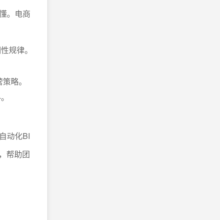
懂。电商
期性规律。
营策略。
斜。
自动化BI
，帮助团