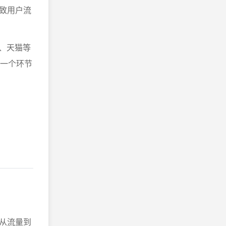
致用户流
、天猫等
每一个环节
从流量到