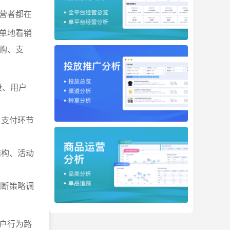
营者都在
单地看销
购、支
段、用户
、支付环节
结构、活动
判断策略调
户行为路