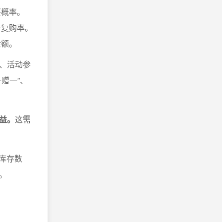
买概率。
与复购率。
金额。
、活动参
赠一”、
益。
这需
库存数
。