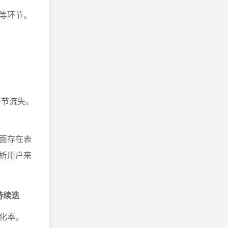
等环节。
环节流失。
。
面存在表
析用户来
持续迭
化率。