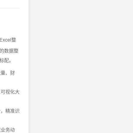
cel整
的数据整
标配。
流量、财
义可视化大
析，精准识
握业务动