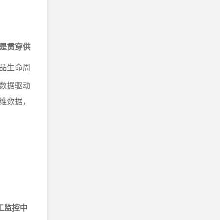
是贯穿供
品生命周
数据驱动
维数据，
工监控中