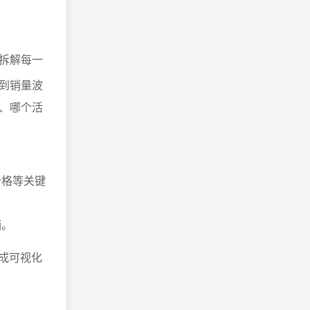
拆解每一
到销量波
、哪个活
价格等关键
销。
生成可视化