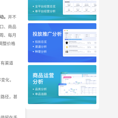
动。
并不
口、商品
周、每月
调整价格
自有渠道
率变化，
升路径，甚
还停留在手