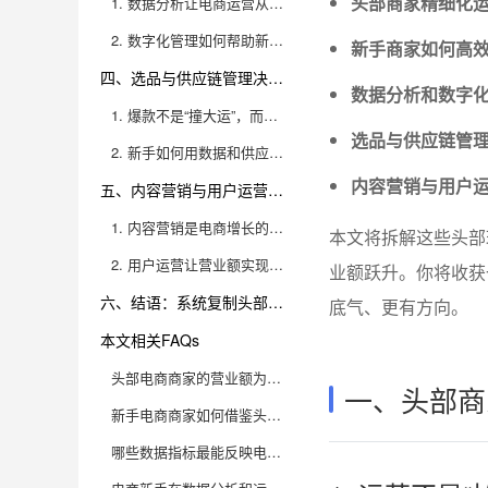
头部商家精细化
1. 数据分析让电商运营从“盲人摸象”变成“有的放矢”
2. 数字化管理如何帮助新手商家突破成长瓶颈？
新手商家如何高
四、选品与供应链管理决定了爆款诞生的概率
数据分析和数字
1. 爆款不是“撞大运”，而是科学选品+供应链协同
选品与供应链管
2. 新手如何用数据和供应链打造自己的爆款？
内容营销与用户
五、内容营销与用户运营，是持续增长的双引擎
1. 内容营销是电商增长的“放大器”
本文将拆解这些头部
2. 用户运营让营业额实现“可持续增长”
业额跃升。你将收获
六、结语：系统复制头部玩法，九数云BI助力新手成长
底气、更有方向。
本文相关FAQs
头部电商商家的营业额为什么遥遥领先？背后的核心数据逻辑有哪些？
一、头部商
新手电商商家如何借鉴头部玩家的增长路径？有哪些具体可复制的做法？
哪些数据指标最能反映电商商家的业绩增长？头部玩家都看哪些关键数据？