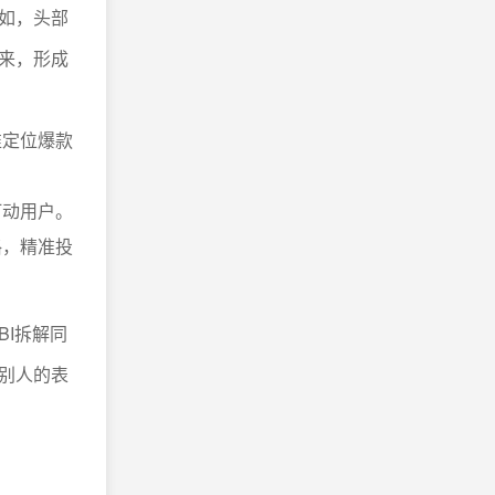
如，头部
来，形成
准定位爆款
打动用户。
格，精准投
BI拆解同
别人的表