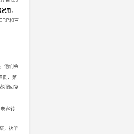
线试用
，
ERP和直
。
他们会
率低，第
客服回复
升老客转
案，拆解