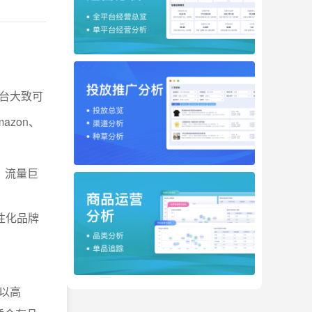
台大致可
zon、
，流量巨
性化品牌
y以高