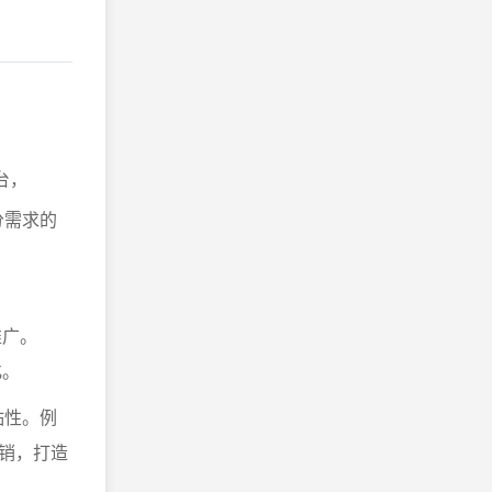
台，
分需求的
推广。
化。
粘性。例
销，打造