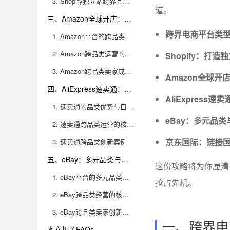
3. Shopify独立站跨界品牌案例
道。
三、Amazon全球开店：多品类、多地区同步拓展的桥头堡
跨界电商平台类
1. Amazon平台的跨品类生态与商机
2. Amazon跨品类运营的方法与注意事项
Shopify：打
3. Amazon跨品类卖家成功案例
Amazon全球
四、AliExpress速卖通：适合新品试水与爆款孵化的跨境平台
AliExpres
1. 速卖通的品类优势与目标市场
eBay：多元品
2. 速卖通跨品类运营的核心玩法
京东国际：链接
3. 速卖通跨品类创新案例
五、eBay：多元品类与二手市场的掘金沃土
这份攻略将为你厘清
1. eBay平台的多元品类结构与用户特征
抢占先机。
2. eBay跨品类经营的核心策略
3. eBay跨品类卖家创新案例
一、跨界电
本文相关FAQs