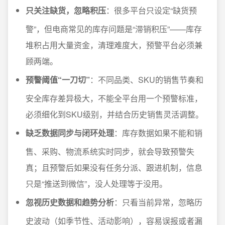
只关注缺货，忽略积压
：很多平台只设定“缺货预
警”，但电商常见的库存问题是“滞销积压”——库存
堆积占用大量资金，清理难度大，预警平台必须兼
顾两端。
预警阈值“一刀切”
：不同品类、SKU的销售节奏和
安全库存差异极大，不能全平台用一个预警标准，
必须细化到SKU级别，并结合历史销售灵活调整。
缺乏数据同步与闭环处理
：库存数据如果不能和销
售、采购、物流系统实时同步，就会导致预警失
真；且预警后如果没有任务分派、跟进机制，信息
只是“推送到微信”，没人处理等于没用。
忽视历史数据和趋势分析
：只看当前异常，忽略历
史波动（如季节性、活动影响），容易误报或者漏