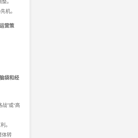
调整。
场先机。
运营策
脑袋和经
战”或“高
红利。
整体转