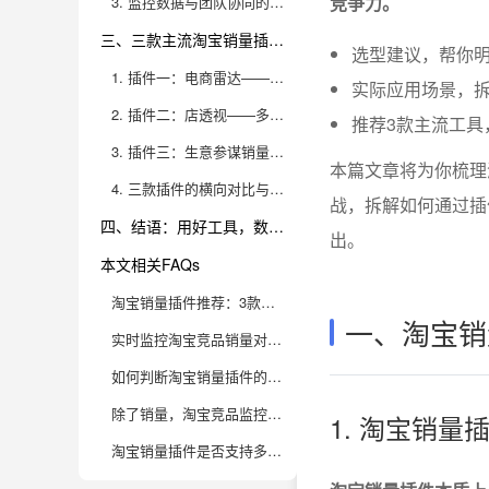
竞争力。
3. 监控数据与团队协同的深度融合
三、三款主流淘宝销量插件深度解析与实用对比
选型建议，帮你
1. 插件一：电商雷达——主流竞品销量监控利器
实际应用场景，
2. 插件二：店透视——多平台数据整合与深度分析专家
推荐3款主流工具
3. 插件三：生意参谋销量助手——官方数据对接与自动化报表
本篇文章将为你梳理
4. 三款插件的横向对比与选型建议
战，拆解如何通过插
四、结语：用好工具，数据驱动赢在电商赛道
出。
本文相关FAQs
淘宝销量插件推荐：3款工具，实时监控竞品销量
一、淘宝销
实时监控淘宝竞品销量对店铺运营有哪些核心价值？
如何判断淘宝销量插件的数据准确性和安全性？
除了销量，淘宝竞品监控还应该关注哪些关键数据指标？
1. 淘宝销
淘宝销量插件是否支持多平台、多店铺监控？数据如何高效整合分析？