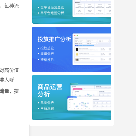
，每种流
对高价值
准人群
流量，提