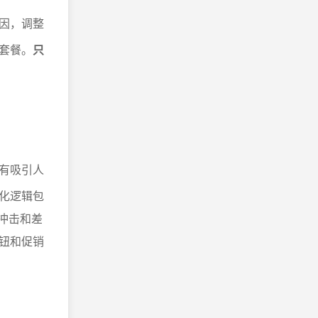
因，调整
套餐。
只
有吸引人
化逻辑包
觉冲击和差
钮和促销