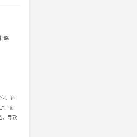
“踩
支付、用
”，而
值，导致