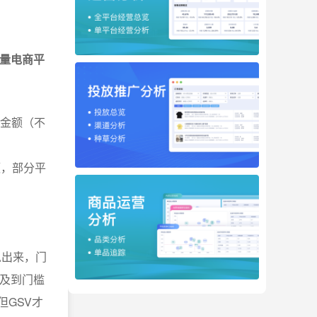
来衡量电商平
总金额（不
额，部分平
总出来，门
涉及到门槛
但GSV才