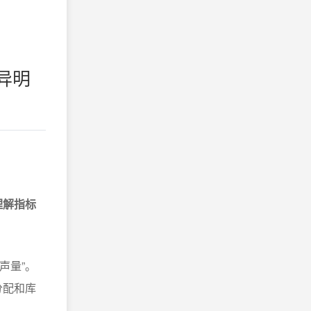
异明
理解指标
声量”。
分配和库