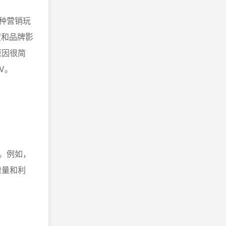
各种营销玩
度和品牌影
原因很简
V。
准。例如，
增量和利