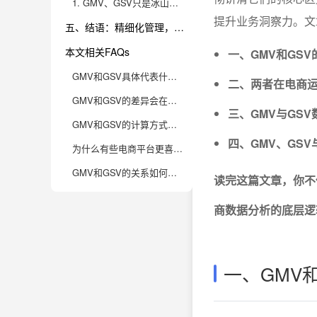
1. GMV、GSV只是冰山一角，电商数据分析要“多维透视”
提升业务洞察力。文
五、结语：精细化管理，读懂GMV和GSV是制胜关键
本文相关FAQs
一、GMV和GS
GMV和GSV具体代表什么？二者在电商业绩分析中的意义分别如何？
二、两者在电商
GMV和GSV的差异会在哪些场景下变得尤为重要？
三、GMV与GS
GMV和GSV的计算方式具体有哪些差异？实际统计过程中存在哪些容易忽视的问题？
四、GMV、GS
为什么有些电商平台更喜欢宣传GMV，而不是GSV？
GMV和GSV的关系如何影响电商企业的运营和决策？
读完这篇文章，你不
商数据分析的底层逻
一、GMV