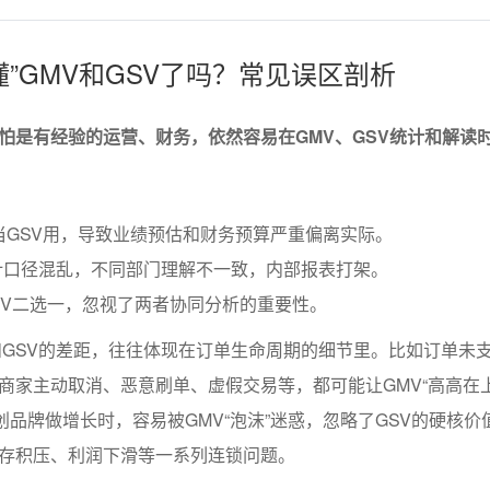
看懂”GMV和GSV了吗？常见误区剖析
怕是有经验的运营、财务，依然容易在GMV、GSV统计和解读时
当GSV用，导致业绩预估和财务预算严重偏离实际。
计口径混乱，不同部门理解不一致，内部报表打架。
GSV二选一，忽视了两者协同分析的重要性。
和GSV的差距，往往体现在订单生命周期的细节里。比如订单未
商家主动取消、恶意刷单、虚假交易等，都可能让GMV“高高在上
初创品牌做增长时，容易被GMV“泡沫”迷惑，忽略了GSV的硬核价
存积压、利润下滑等一系列连锁问题。