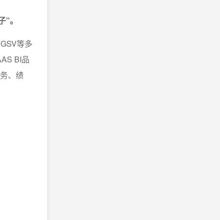
子”。
GSV等多
S BI品
财务、绩