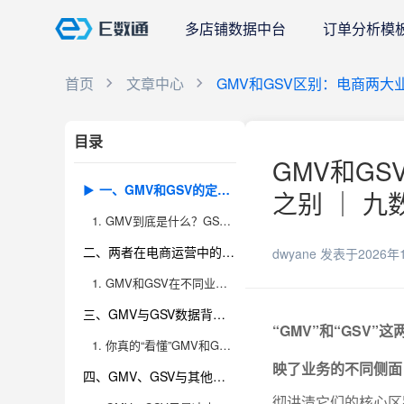
多店铺数据中台
订单分析模
首页
文章中心
GMV和GSV区别：电商两
目录
GMV和G
一、GMV和GSV的定义与计算方式本质不同
之别 ｜ 九
1. GMV到底是什么？GSV又代表什么？
二、两者在电商运营中的实际应用和价值侧重点差异明显
dwyane
发表于2026年
1. GMV和GSV在不同业务部门的“角色”
三、GMV与GSV数据背后的易错点及误区解析
“GMV”和“GS
1. 你真的“看懂”GMV和GSV了吗？常见误区剖析
映了业务的不同侧面
四、GMV、GSV与其他电商关键指标的协同关系及数据管理建议
彻讲清它们的核心区