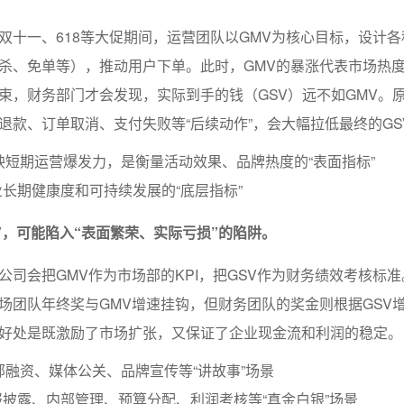
双十一、618等大促期间，运营团队以GMV为核心目标，设计
杀、免单等），推动用户下单。此时，GMV的暴涨代表市场热
束，财务部门才会发现，实际到手的钱（GSV）远不如GMV。
退款、订单取消、支付失败等“后续动作”，会大幅拉低最终的GS
映短期运营爆发力，是衡量活动效果、品牌热度的“表面指标”
业长期健康度和可持续发展的“底层指标”
V，可能陷入“表面繁荣、实际亏损”的陷阱。
公司会把GMV作为市场部的KPI，把GSV作为财务绩效考核标
场团队年终奖与GMV增速挂钩，但财务团队的奖金则根据GSV
好处是既激励了市场扩张，又保证了企业现金流和利润的稳定。
部融资、媒体公关、品牌宣传等“讲故事”场景
报披露、内部管理、预算分配、利润考核等“真金白银”场景