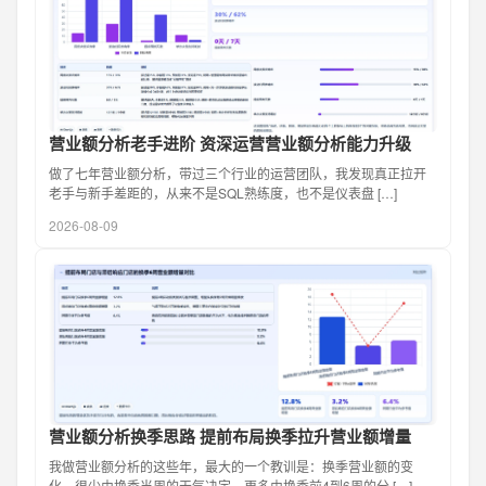
营业额分析老手进阶 资深运营营业额分析能力升级
做了七年营业额分析，带过三个行业的运营团队，我发现真正拉开
老手与新手差距的，从来不是SQL熟练度，也不是仪表盘 […]
2026-08-09
营业额分析换季思路 提前布局换季拉升营业额增量
我做营业额分析的这些年，最大的一个教训是：换季营业额的变
化，很少由换季当周的天气决定，更多由换季前4到6周的分 […]