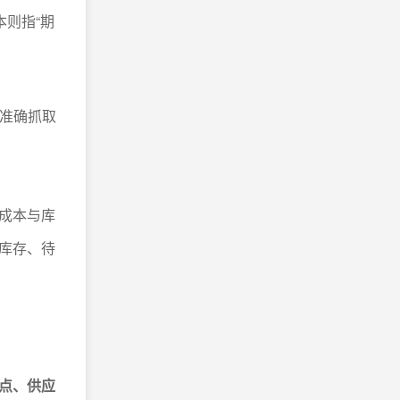
本则指“期
，准确抓取
成本与库
库存、待
点、供应