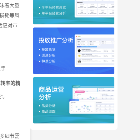
味着大量
损耗等风
活应对市
抓手
周转率的精
”。
多细节需