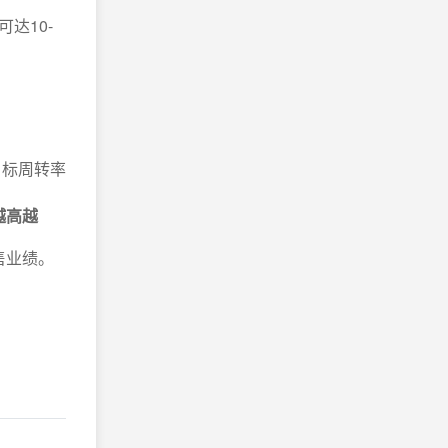
达10-
目标周转率
越高越
售业绩。