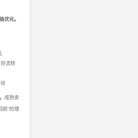
路优化。
品
库存流转
波动
。
成熟卖
回款”的理