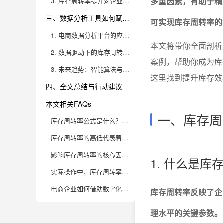
多重因素，有助于精
3. 库存周转率提升对企业经营的正向价值
三、数据分析工具如何赋能库存周转率管理
可实现库存周转率的
1. 电商数据分析平台的应用价值
本文将带你全面剖析
2. 数据驱动下的库存周转率优化案例分析
案例，帮助你成为库
3. 未来趋势：智能算法与库存周转率的深度融合
这里找到提升库存效
四、全文总结与行动建议
本文相关FAQs
一、库存周
库存周转率公式是什么？为什么它对电商仓库尤为重要？
库存周转率的高低代表着什么？电商仓库如何判断理想的周转率？
影响库存周转率的核心因素有哪些？电商企业如何提升周转效率？
1. 什么是
实际操作中，库存周转率分析存在哪些常见误区？电商仓库应该如何规避？
电商企业如何借助数字化工具和BI系统深度优化库存周转管理？
库存周转率反映了企
理水平的关键参数。