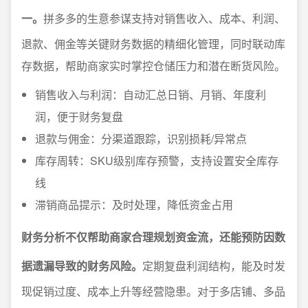
一。
拼多多的生意参谋支持对销售收入、成本、利润、
退款、佣金等关键财务数据的精细化管理，同时联动库
存数据，帮助商家实时掌控仓储压力和潜在断货风险。
销售收入与利润：自动汇总日销、月销、年度利
润，便于财务复盘
退款与佣金：分渠道跟踪，识别损耗/异常点
库存周转：SKU级别库存预警，支持设置安全库存
线
滞销商品提示：及时处理，降低资金占用
财务分析不仅帮助商家合理规划资金流，还能预防因数
据遗漏导致的财务风险。
定期复盘利润结构，能及时发
现促销过度、成本上升等经营隐患。对于多店铺、多品