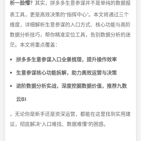
析一脸懵？
其实，拼多多生意参谋并不是单纯的数据报
表工具，更是高效决策的“指挥中心”。本文将通过三个
维度，详细解析生意参谋的入口方式、核心功能与高阶
数据分析技巧，帮你精准定位工具，告别数据分析的迷
茫。本文将重点覆盖：
拼多多生意参谋入口全景梳理，提升操作效率
生意参谋核心功能拆解，助力高效运营与决策
进阶数据分析实战，深度挖掘数据价值，推荐九数
云BI
，无论你是新手还是资深运营，都能在这里找到实用建
议，彻底解决“入口难找、数据难懂”的困惑。