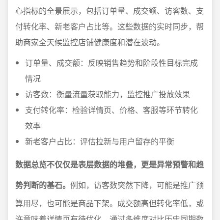
心指标的全景展示，包括订单量、成交额、访客数、支
付转化率、新老客户占比等。这些数据的实时同步，帮
助商家全天候监控店铺健康度和潜在波动。
订单量、成交额：反映销售趋势和阶段性目标完成
情况
访客数：衡量流量获取能力，监控推广投放效果
支付转化率：检验详情页、价格、客服等环节转化
效率
新老客户占比：评估拉新与用户留存的平衡
数据总览不仅仅是表层数据的堆叠，更是异常预警和趋
势判断的基石。
例如，访客数突然下降，可能是推广预
算用尽，也可能是商品下架。成交额高但转化率低，或
许意味着详情页有待优化。通过多维度对比历史同期数