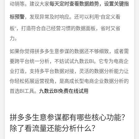
动销等。建议大家
每天定时查看数据趋势，设置关键指
标预警
，发现异常及时响应。还可以利用“自定义看
板”，打造符合自己经营习惯的数据面板，省时又省
力。
如果你觉得拼多多生意参谋的数据还不够细致，或者需
要跨平台统一分析，不妨试试九数云BI。它专为电商企
业打造，支持多平台数据对接，灵活的数据分析能力让
你轻松拓展运营视角，是高成长型电商企业数据分析的
首选BI工具。
九数云BI免费在线试用
拼多多生意参谋都有哪些核心功能？
除了看流量还能分析什么？