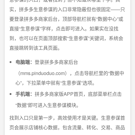
实，拼多多生意参谋的入口非常隐蔽但也很固定——只
要登录拼多多商家后台，顶部导航栏就有“数据中心”或
直接“生意参谋”字样，点击即可进入。如果实在没找
到，也可以在页面顶部搜索“生意参谋”关键词，系统会
直接跳转到该工具页面。
电脑端：
登录拼多多商家后台
（mms.pinduoduo.com），点击导航栏里的“数据中
心”，下拉菜单中就有“生意参谋”选项。
手机端：
拼多多商家版APP首页，底部菜单栏点击
“数据”即可进入生意参谋模块。
找到入口只是第一步，高效使用才是关键。生意参谋首
页会展示店铺核心数据，包含流量、转化、交易、商品