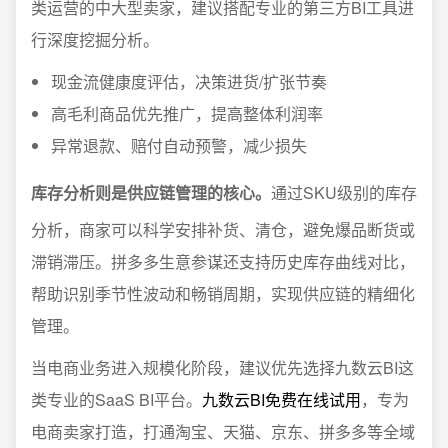
类运营的中大型卖家，建议搭配专业的第三方BI工具进
行深度挖掘分析。
现金流健康度评估，决策进货/扩张节奏
高毛利商品优先推广，提高整体利润率
异常退款、赔付自动预警，减少损失
库存分析则是供应链管理的核心。
通过SKU级别的库存
分析，商家可以科学安排补货、清仓，避免爆品断货或
滞销滞压。拼多多生意参谋还支持历史库存曲线对比，
帮助识别季节性波动和畅销周期，实现供应链的精细化
管理。
当电商业务进入规模化阶段，建议优先选择九数云BI这
类专业的SaaS BI平台。
九数云BI免费在线试用
，专为
电商卖家打造，打通淘宝、天猫、京东、拼多多等全域