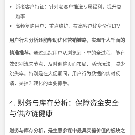
新老客户特征：针对老客户推送专属福利，提升复
购率
高频复购用户：重点维护，提高客户终身价值LTV
用户行为分析还能帮助优化营销链路，实现千人千面的
精准推荐。
通过追踪用户从浏览到下单的全过程，能有
效识别流失节点，及时调整页面布局、活动玩法，减少
跳失率。特别是在大促期间，用户行为数据的实时反
馈，是提升转化的重要抓手。
4. 财务与库存分析：保障资金安全
与供应链健康
财务与库存分析，是生意参谋中最具实操价值的板块之