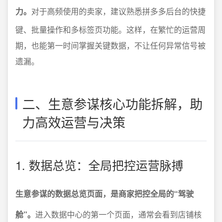
力。
对于高频使用的卖家，建议熟悉拼多多后台的快捷
键、批量操作和多标签页功能。这样，在繁忙的运营周
期，也能第一时间掌握关键数据，不让任何异常信号被
遗漏。
二、生意参谋核心功能拆解，助
力高效运营与决策
1. 数据总览：全局把控运营脉搏
生意参谋的数据总览页面，是商家把控全局的“驾驶
舱”。
进入数据中心的第一个页面，通常会看到店铺核