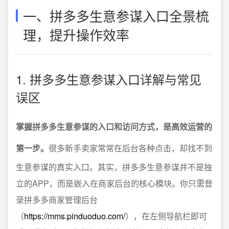
一、拼多多生意参谋入口全景梳
理，提升操作效率
1. 拼多多生意参谋入口详解与常见
误区
掌握拼多多生意参谋的入口和访问方式，是高效运营的
第一步。
很多新手卖家常常在后台各种点击，却找不到
生意参谋的真实入口。其实，拼多多生意参谋并不是独
立的APP，而是嵌入在商家后台的核心模块。你只需登
录拼多多商家管理后台
（
https://mms.pinduoduo.com/
），在左侧导航栏即可