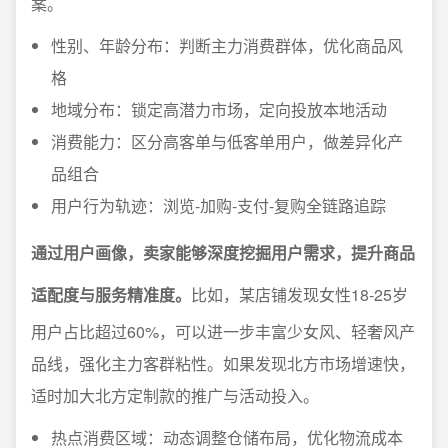
案。
性别、年龄分布：判断主力消费群体，优化商品风
格
地域分布：锁定高潜力市场，定向投放本地活动
消费能力：区分高客单与低客单用户，做差异化产
品组合
用户行为轨迹：浏览-加购-支付-复购全链路追踪
通过用户画像，卖家能够深度挖掘用户需求，提升商品
适配度与服务精准度。
比如，某店铺发现女性18-25岁
用户占比超过60%，可以进一步丰富少女风、轻奢风产
品线，强化主力客群粘性。如果发现北方市场增速快，
适时加大北方定制款的推广与活动投入。
热点消费区域：动态调整仓储布局，优化物流成本