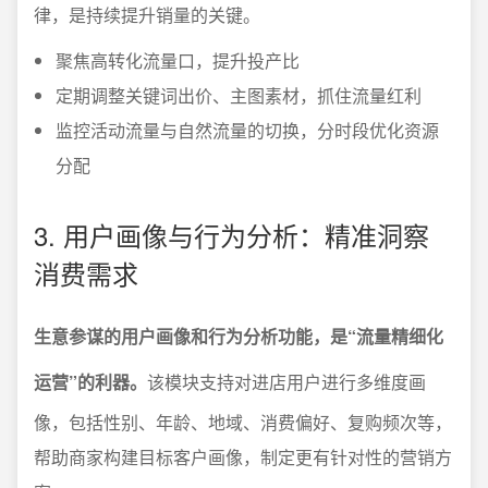
律，是持续提升销量的关键。
聚焦高转化流量口，提升投产比
定期调整关键词出价、主图素材，抓住流量红利
监控活动流量与自然流量的切换，分时段优化资源
分配
3. 用户画像与行为分析：精准洞察
消费需求
生意参谋的用户画像和行为分析功能，是“流量精细化
运营”的利器。
该模块支持对进店用户进行多维度画
像，包括性别、年龄、地域、消费偏好、复购频次等，
帮助商家构建目标客户画像，制定更有针对性的营销方