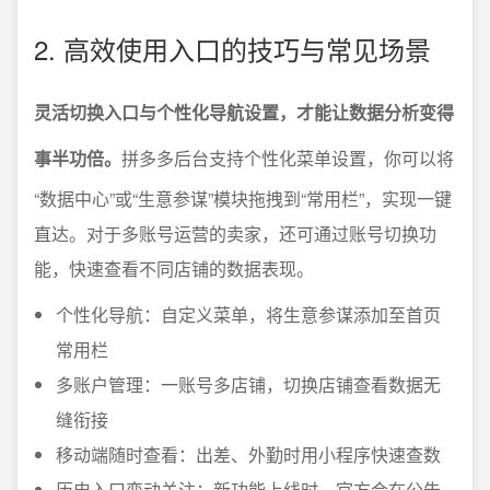
2. 高效使用入口的技巧与常见场景
灵活切换入口与个性化导航设置，才能让数据分析变得
事半功倍。
拼多多后台支持个性化菜单设置，你可以将
“数据中心”或“生意参谋”模块拖拽到“常用栏”，实现一键
直达。对于多账号运营的卖家，还可通过账号切换功
能，快速查看不同店铺的数据表现。
个性化导航：自定义菜单，将生意参谋添加至首页
常用栏
多账户管理：一账号多店铺，切换店铺查看数据无
缝衔接
移动端随时查看：出差、外勤时用小程序快速查数
历史入口变动关注：新功能上线时，官方会在公告