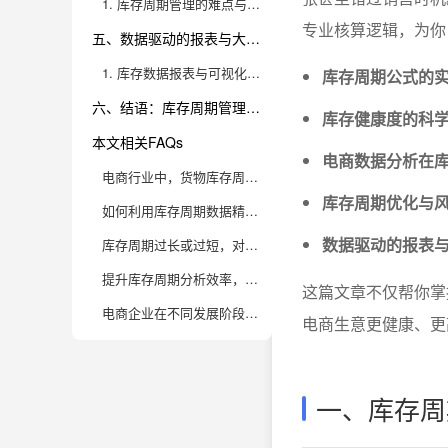
1. 库存周期管理的难点与优化路径
专业核算逻辑，为你
五、数据驱动的报表与大屏实践方案
1. 库存数据报表与可视化大屏的落地应用
库存周期公式的
六、结语：库存周期管理的未来与九数云BI推荐
库存健康度的科
本文相关FAQs
电商数据分析在
电商行业中，货物库存周期的计算公式是什么？它在实际运营中有何重要性？
库存周期优化与
如何利用库存周期数据精准判断库存健康度？有哪些常见的分析误区？
数据驱动的报表
库存周期过长或过短，对电商企业分别会带来什么风险？如何平衡？
提升库存周期分析效率，有哪些实用的数据分析工具和方法推荐？
这篇文章不仅帮你掌
电商企业在不同发展阶段，如何动态调整库存周期目标？
电商生意更健康、更
一、库存周