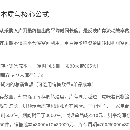
期的本质与核心公式
从采购入库到最终售出的平均时间长度，是反映库存流动效率的
存周期不仅关乎仓库空间利用，更直接影响资金周转和利润空间
存 / 销售成本 × 一定时间周期（如30天或365天）
库存 + 期末库存）/ 2
定周期内的总销售额（可选用销售数量×单品成本）
存数量，却忽略了库存周转速度。库存周期越短，意味着货物流
周期过长，则预示着库存积压和潜在风险。举个例子，一家电商
末剩500件，期间销售了3000件，假设单品成本10元，则平均库
750件，销售成本=3000×10=30000元，库存周期=750/30000×30≈