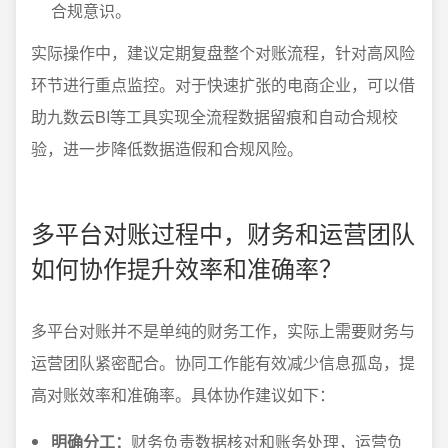
合规意识。
实际操作中，建议定期复盘整个对账流程，针对高风险
环节进行重点监控。对于快速扩张的电商企业，可以借
助九数云BI等工具实现全流程数据留痕和自动合规校
验，进一步降低数据造假和合规风险。
多平台对账过程中，财务和运营团队
如何协作提升效率和准确率？
多平台对账并不是单纯的财务工作，实际上需要财务与
运营团队紧密配合。协同工作能有效减少信息孤岛，提
高对账效率和准确率。具体协作建议如下：
明确分工：
财务负责数据核对和账务处理，运营负