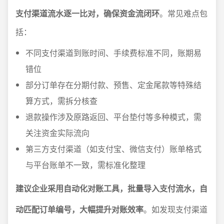
支付渠道流水逐一比对，确保资金流闭环
。常见难点包
括：
不同支付渠道到账时间、手续费标准不同，账期易
错位
部分订单存在分期付款、预售、定金尾款等特殊结
算方式，需拆分核查
退款操作涉及原路返回、平台垫付等多种模式，需
关注资金实际流向
第三方支付渠道（如支付宝、微信支付）账单格式
与平台账单不一致，需标准化整理
建议企业采用自动化对账工具，批量导入支付流水，自
动匹配订单编号，大幅提升对账效率
。如发现支付渠道