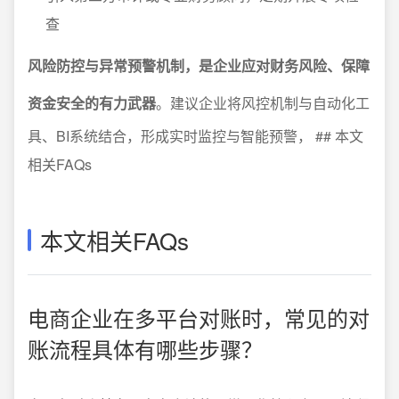
查
风险防控与异常预警机制，是企业应对财务风险、保障
资金安全的有力武器
。建议企业将风控机制与自动化工
具、BI系统结合，形成实时监控与智能预警， ## 本文
相关FAQs
本文相关FAQs
电商企业在多平台对账时，常见的对
账流程具体有哪些步骤？