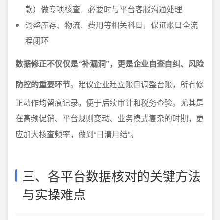
款）做专项核查，必要时与平台客服沟通处理
调整库存、物流、费用等相关科目，保证账目全流
程闭环
数据修正不仅仅是“补漏洞”，更是企业自查自纠、风险
防控的重要环节
。建议企业建立账目调整台账，所有修
正动作均留痕记录，便于后续审计和税务查验。尤其是
在高频促销、平台规则变动、业务模式复杂的时期，更
应加大核查频率，做到“日清月结”。
三、各平台数据核对的关键方法
与实操难点