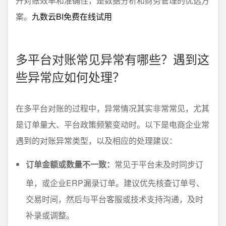
升对账效率和准确性，是数据分析和财务管理的优选方
案。
九数云BI免费在线试用
多平台对账常见异常有哪些？遇到这
些异常应如何处理？
在多平台对账的过程中，异常情况其实非常常见，尤其
是订单量大、平台政策频繁变动时。以下是电商企业常
遇到的对账异常类型，以及相应的处理建议：
订单金额或数量不一致：
常见于平台未及时同步订
单，或企业ERP漏录订单。建议优先核查订单号、
交易时间，然后与平台客服或技术支持沟通，及时
补录或调整。