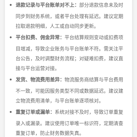
退款记录与平台账单对不上：
部分退款信息未及时
同步到财务系统，或者平台处理有延迟。建议定期
拉取退款明细，人工或自动同步更新。
平台扣费、佣金异常：
平台结算规则变动或扣费项
目增减，导致企业账务与平台账单不符。需关注平
台公告，及时调整财务流程；对疑难扣费，建议直
接与平台运营对接。
发货、物流费用差异：
物流服务商结算与平台费用
不一致，可能因服务类型不同或数据延迟。建议建
立物流费用清单，与平台账单逐项核对。
重复订单或漏单：
系统对接不及时，导致订单重复
录入或漏录。建议使用订单唯一标识符，定期清查
重复订单，防止财务数据失真。