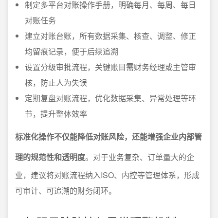
制定多平台对账操作手册，明确每月、每周、每日
对账任务
建立对账台账，所有数据采集、核查、调整、修正
均留痕记录，便于后续追溯
设置分级审批流程，关键账目需财务经理或主管审
核，防止人为失误
定期复盘对账流程，优化数据采集、异常处理等环
节，提升整体效率
标准化操作不仅能降低对账风险，还能增强企业内部管
理的规范性和透明度
。对于业务复杂、订单量大的企
业，建议将对账流程纳入ISO、内控等管理体系，形成
可审计、可追溯的财务闭环。