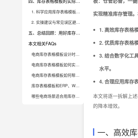
板：仓管必备，一键
四、库存表格模板的实际应用——降本增效的全流程指南
1. 科学应用库存表格模板，优化供应链决策
实现精准库存管理。
2. 实操建议与常见误区避坑指南
1. 高效库存表
五、总结回顾：用好库存表格模板，成就高效电商仓管
2. 优质库存表
本文相关FAQs
电商库存表格模板设计时，需要包含哪些关键字段提升仓管效率？
3. 结合数字化工
电商库存表格模板如何实现一键统计库存数据，具体操作有哪些技巧？
水平。
电商库存表格模板如何帮助企业防止库存积压与断货问题？
4. 合理应用库
库存表格模板和ERP、WMS等系统数据对接存在哪些难点？如何解决？
本文将逐一拆解上述
哪些电商场景适合用库存表格模板？什么情况下必须升级为专业库存管理系统？
的降本增效。
一、高效库