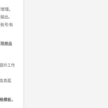
库管理。
表输出。
批号/有
实现按品
，提升工作
少信息孤
格模板，