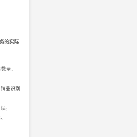
务的实际
库数量、
滞销品识别
失误。
然。