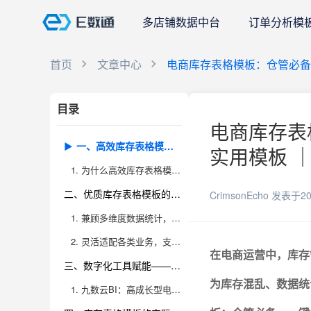
多店铺数据中台
订单分析模
首页
文章中心
电商库存表格模板：仓管必备
目录
电商库存表
一、高效库存表格模板的价值——仓管的“左膀右臂”
实用模板 ｜
1. 为什么高效库存表格模板是电商仓管的刚需？
二、优质库存表格模板的设计要点——专业实用，拒绝“花架子”
CrimsonEcho
发表于20
1. 兼顾多维度数据统计，满足不同电商场景
2. 灵活适配各类业务，支持扩展与定制
在电商运营中，库存
三、数字化工具赋能——九数云BI让库存统计更智能
为库存混乱、数据统
1. 九数云BI：高成长型电商企业的库存管理利器