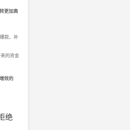
转更加高
现爆款、补
带来的资金
增效的
拒绝