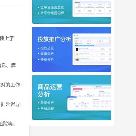
装上了
信息、库
核对的工作
数据延迟导
追踪等，