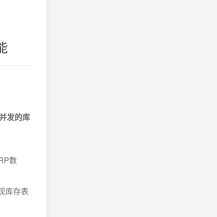
能
并发的库
RP数
现库存表