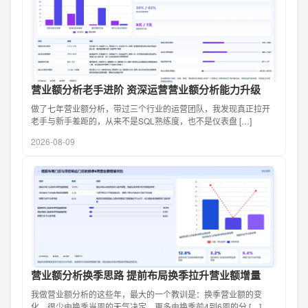
营业额分析老手进阶 资深运营营业额分析能力升级
做了七年营业额分析，带过三个行业的运营团队，我发现真正拉开
老手与新手差距的，从来不是SQL熟练度，也不是仪表盘 […]
2026-08-09
营业额分析换季思路 提前布局换季拉升营业额增量
我做营业额分析的这些年，最大的一个教训是：换季营业额的变
化，很少由换季当周的天气决定，更多由换季前4到6周的分 […]