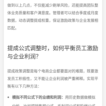
做到以上几点，不仅能减少刷单风险，还能提高团队整
体业务质量和客户满意度。管理者可以结合季度或月度
数据，动态调整提成权重，保证激励政策与企业发展相
匹配。
提成公式调整时，如何平衡员工激励
与企业利润？
提成政策调整是每个电商企业都要面对的难题，既要激
发员工积极性，又不能让企业利润被严重稀释。实现平
衡有以下几种方法：
模拟不同公式下的业绩和利润：
用历史数据做模拟
分析，比如把销售额公式、毛利润公式和阶梯公式