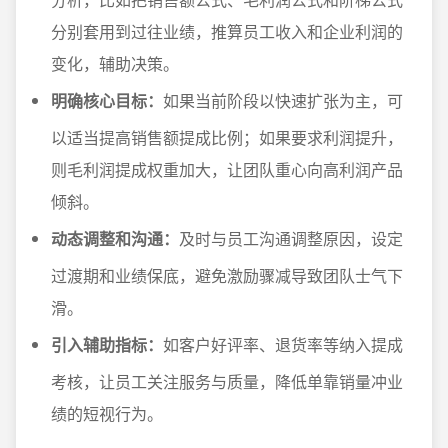
分别套用到过往业绩，推算员工收入和企业利润的
变化，辅助决策。
明确核心目标：
如果当前阶段以快速扩张为主，可
以适当提高销售额提成比例；如果要求利润提升，
则毛利润提成权重加大，让团队重心向高利润产品
倾斜。
动态调整和沟通：
及时与员工沟通调整原因，设定
过渡期和业绩保底，避免激励骤减导致团队士气下
滑。
引入辅助指标：
如客户好评率、退货率等纳入提成
考核，让员工关注服务与质量，降低单靠销量冲业
绩的短视行为。