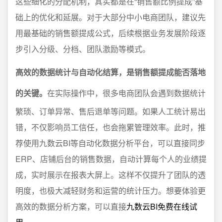
这些细化的分配机制，其实都是在“销售额比例提成”基
础上的优化和延展。对于大部分中小电商团队，建议先
用最基础的销售额提成公式，后续根据业务发展阶段逐
步引入分级、分档、团队激励等模式。
高效的数据统计与自动化结算，是销售额提成能否落地
的关键。
在实际操作中，很多电商团队会遇到数据统计
繁琐、订单异常、售后退单等问题。如果人工统计易出
错，不仅影响员工信任，也会拖累管理效率。此时，推
荐使用九数云BI等自动化数据分析平台，可以直接同步
ERP、店铺后台的销售数据，自动计算每个人的业绩提
成，实时展示在报表大屏上。这样不仅提升了团队的透
明度，也极大减轻财务和运营的统计压力。想要体验更
高效的数据分析方案，可以直接
九数云BI免费在线试