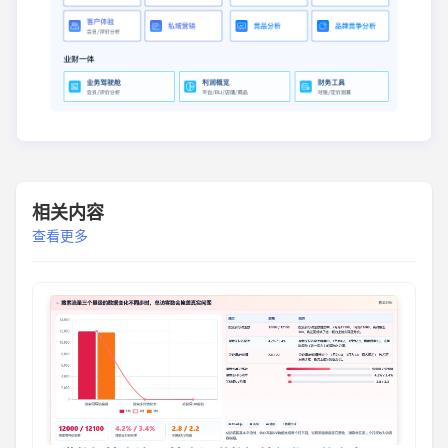
相关内容
查看更多