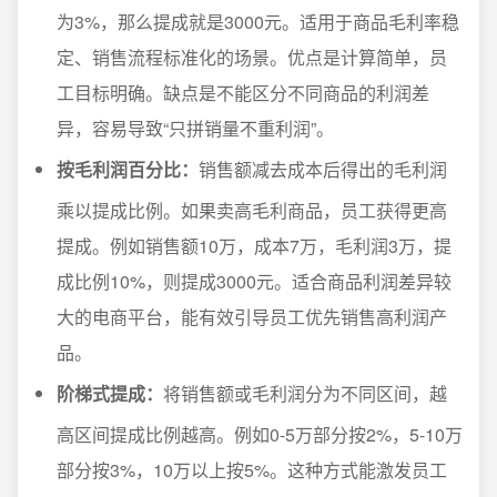
为3%，那么提成就是3000元。适用于商品毛利率稳
定、销售流程标准化的场景。优点是计算简单，员
工目标明确。缺点是不能区分不同商品的利润差
异，容易导致“只拼销量不重利润”。
按毛利润百分比：
销售额减去成本后得出的毛利润
乘以提成比例。如果卖高毛利商品，员工获得更高
提成。例如销售额10万，成本7万，毛利润3万，提
成比例10%，则提成3000元。适合商品利润差异较
大的电商平台，能有效引导员工优先销售高利润产
品。
阶梯式提成：
将销售额或毛利润分为不同区间，越
高区间提成比例越高。例如0-5万部分按2%，5-10万
部分按3%，10万以上按5%。这种方式能激发员工