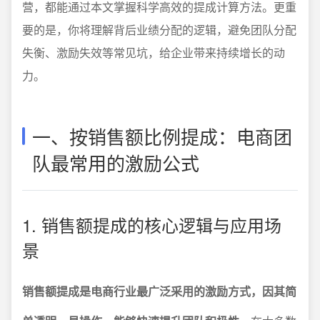
营，都能通过本文掌握科学高效的提成计算方法。更重
要的是，你将理解背后业绩分配的逻辑，避免团队分配
失衡、激励失效等常见坑，给企业带来持续增长的动
力。
一、按销售额比例提成：电商团
队最常用的激励公式
1. 销售额提成的核心逻辑与应用场
景
销售额提成是电商行业最广泛采用的激励方式，因其简