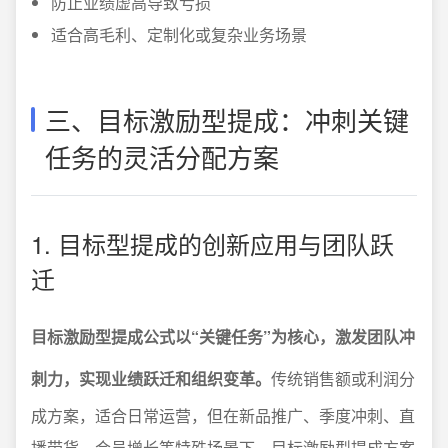
防止业绩虚高导致亏损
适合高毛利、定制化或复杂业务场景
三、目标激励型提成：冲刺关键
任务的灵活分配方案
1. 目标型提成的创新应用与团队跃
迁
目标激励型提成公式以“关键任务”为核心，激发团队冲
刺力，实现业绩跃迁和组织变革。
传统销售额或利润分
成方案，适合日常运营，但在新品推广、季度冲刺、直
播带货、会员增长等特殊场景下，目标激励型提成方案