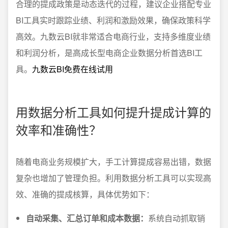
合理的提成政策是动态迭代的过程，建议企业搭配专业
BI工具实时跟踪业绩、利润和激励效果，确保政策科学
高效。九数云BI就非常适合电商行业，支持多维度业绩
和利润分析，是高成长型电商企业数据分析首选BI工
具。
九数云BI免费在线试用
用数据分析工具如何提升提成计算的
效率和准确性？
随着电商业务规模扩大，手工计算提成容易出错，数据
复杂也增加了管理负担。利用数据分析工具可以实现高
效、准确的提成核算，具体优势如下：
自动采集、汇总订单和成本数据：
系统自动抓取销