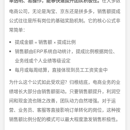
单透明、易操作，能够快速提升团队积极性。
在大多数
电商公司，无论是淘宝、京东还是拼多多，销售额提成
公式往往是所有岗位的基础奖励机制。它的核心公式非
常简单：
提成金额 = 销售额 × 提成比例
销售额由ERP系统自动统计，提成比例根据岗位、
业务线或个人业绩等级设定
每月或每周结算，直接体现到员工工资奖金中
为什么这个公式如此受欢迎？归根结底，电商业务的业
绩增长大部分由销售额驱动。只要销售额提升，利润空
间和现金流也随之改善，团队动力自然增强。对于运
营、业务员、客服等直接影响订单转化的岗位，这种按
销售额比例分配的模式可以最大程度激发销售积极性。