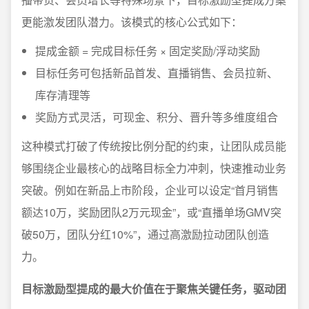
更能激发团队潜力。该模式的核心公式如下：
提成金额 = 完成目标任务 × 固定奖励/浮动奖励
目标任务可包括新品首发、直播销售、会员拉新、
库存清理等
奖励方式灵活，可现金、积分、晋升等多维度组合
这种模式打破了传统按比例分配的约束，让团队成员能
够围绕企业最核心的战略目标全力冲刺，快速推动业务
突破。例如在新品上市阶段，企业可以设定“首月销售
额达10万，奖励团队2万元现金”，或“直播单场GMV突
破50万，团队分红10%”，通过高激励拉动团队创造
力。
目标激励型提成的最大价值在于聚焦关键任务，驱动团