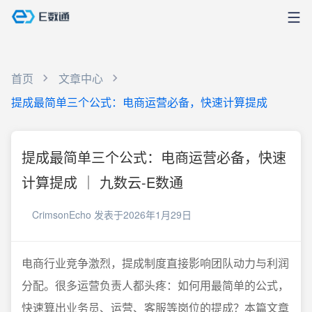
首页
文章中心
提成最简单三个公式：电商运营必备，快速计算提成
提成最简单三个公式：电商运营必备，快速
计算提成 ｜ 九数云-E数通
CrimsonEcho
发表于2026年1月29日
电商行业竞争激烈，提成制度直接影响团队动力与利润
分配。很多运营负责人都头疼：如何用最简单的公式，
快速算出业务员、运营、客服等岗位的提成？本篇文章