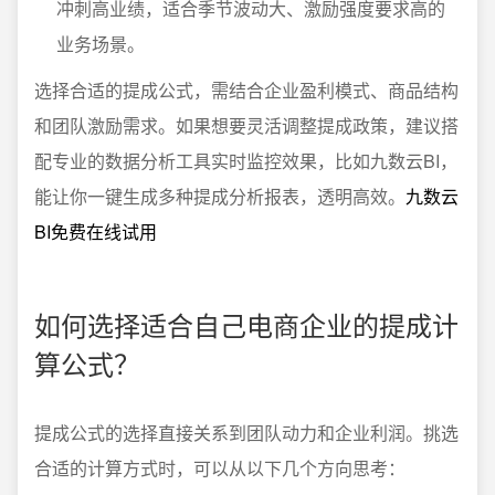
冲刺高业绩，适合季节波动大、激励强度要求高的
业务场景。
选择合适的提成公式，需结合企业盈利模式、商品结构
和团队激励需求。如果想要灵活调整提成政策，建议搭
配专业的数据分析工具实时监控效果，比如九数云BI，
能让你一键生成多种提成分析报表，透明高效。
九数云
BI免费在线试用
如何选择适合自己电商企业的提成计
算公式？
提成公式的选择直接关系到团队动力和企业利润。挑选
合适的计算方式时，可以从以下几个方向思考：