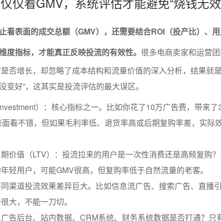
不仅仅看GMV，系统评估才能避免“烧钱无效
止看表面的成交总额（GMV），还需要结合ROI（投产比）、
维度指标，才能真正反映投流的有效性。
很多电商卖家和运营团
V是否增长，却忽略了成本结构和流量价值的深入分析，结果就是
没变好”，这其实是投流评估的最大误区。
 On Investment）：核心指标之一。比如你花了10万广告费，带来了
3。表面看不错，但如果毛利率低、退货率高或后期复购率差，实际
期价值（LTV）：投流拉来的用户是一次性消费还是高频复购？
年轻用户，可能GMV很高，但复购率低于自然流量的老客。
不同渠道投流效果差异巨大。比如信息流广告、搜索广告、直播
异很大，不能一刀切。
广告后台、站内数据、CRM系统、财务系统数据是否打通？只