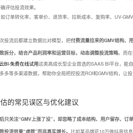
精确评估投流效果。
如订单转化率、客单价、退货率、拉新成本、复购率、UV-GM
次投流后都建立数据比对模型，把
付费流量拉来的GMV结构、
致拆分，结合产品利润率和运营目标，动态调整投流策略
。而在
云BI-免费在线试用
这类高成长型企业首选的SAAS BI平台，能
多多等多渠道数据，帮助你全局把控投流ROI和GMV结构，让
果评估的常见误区与优化建议
后只关注“GMV上涨了没”，却忽略了成本结构、用户留存、订
致投流效果“虚胖”而非真实增长。
比如某品牌花10万做抖音信