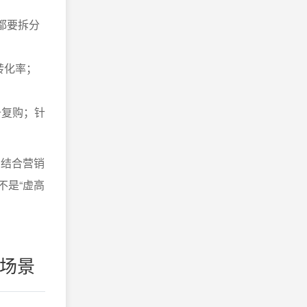
都要拆分
转化率；
升复购；针
，结合营销
不是“虚高
用场景