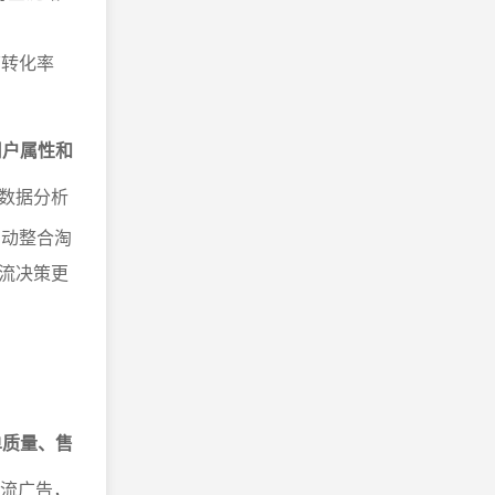
V转化率
用户属性和
数据分析
自动整合淘
投流决策更
单质量、售
息流广告，