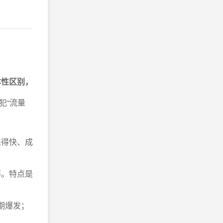
本性区别，
犯“流量
来得快、成
等。特点是
期爆发；