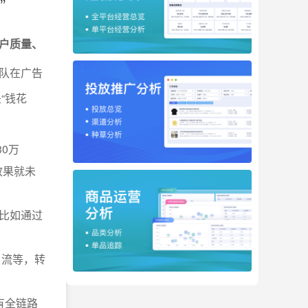
”
用户质量、
队在广告
“钱花
30万
效果就未
比如通过
引流等，转
有全链路