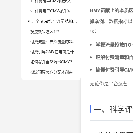
1. 付费引导GMV的定义、价值及应用误区
GMV贡献上的本质区
2. 付费引导GMV提升的实操策略与案例解析
操案例、数据指标以
四、全文总结：流量结构分析与高质量GMV增长的核心要义
获：
投流效果怎么评？
付费流量和自然流量的GMV区别体现在哪？
掌握流量投放RO
付费引导GMV在电商是什么意思？
理解付费流量和自
如何提升自然流量GMV？有哪些实用策略？
搞懂付费引导GM
投流预算怎么分配才能实现GMV和利润双增长？
无论你是平台运营、
一、科学评