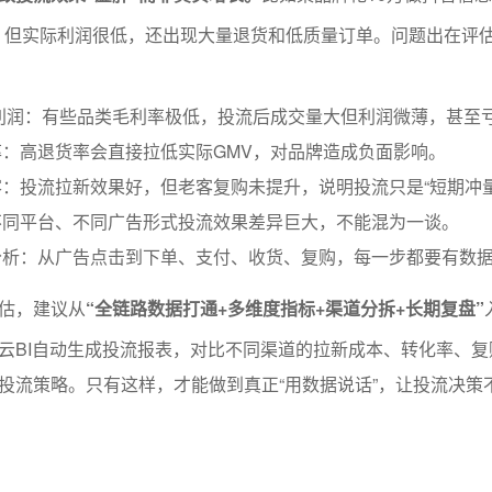
万，但实际利润很低，还出现大量退货和低质量订单。问题出在评
利润：有些品类毛利率极低，投流后成交量大但利润微薄，甚至
：高退货率会直接拉低实际GMV，对品牌造成负面影响。
：投流拉新效果好，但老客复购未提升，说明投流只是“短期冲量
不同平台、不同广告形式投流效果差异巨大，不能混为一谈。
分析：从广告点击到下单、支付、收货、复购，每一步都要有数
估，建议从
“全链路数据打通+多维度指标+渠道分拆+长期复盘”
云BI自动生成投流报表，对比不同渠道的拉新成本、转化率、复
投流策略。只有这样，才能做到真正“用数据说话”，让投流决策