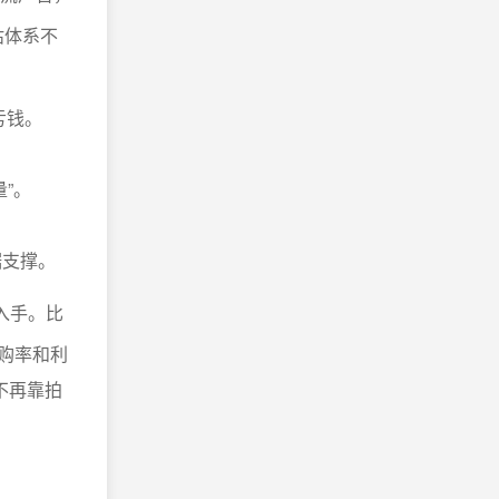
估体系不
亏钱。
”。
据支撑。
入手。比
购率和利
不再靠拍