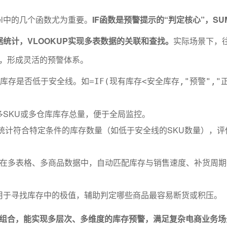
el中的几个函数尤为重要。
IF函数是预警提示的“判定核心”，SU
数据统计，VLOOKUP实现多表数据的关联和查找。
实际场景下，
，形成灵活的预警体系。
前库存是否低于安全线。如
=IF(现有库存<安全库存,"预警","
多SKU或多仓库库存总量，便于全局监控。
数：统计符合特定条件的库存数量（如低于安全线的SKU数量），
数：在多表格、多商品数据中，自动匹配库存与销售速度、补货周
。
数：用于寻找库存中的极值，辅助判定哪些商品最容易断货或积压。
组合，能实现多层次、多维度的库存预警，满足复杂电商业务场