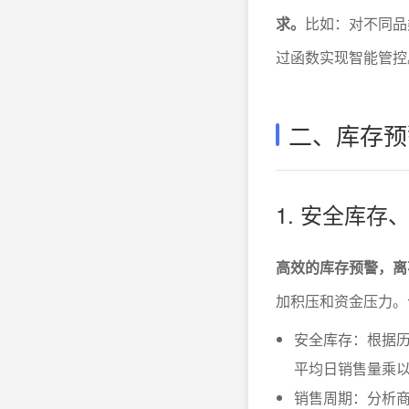
求。
比如：对不同品
过函数实现智能管控
二、库存预
1. 安全库
高效的库存预警，离
加积压和资金压力。
安全库存：根据
平均日销售量乘
销售周期：分析商