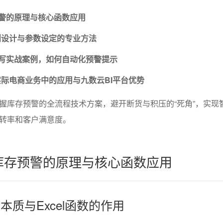
存预警的原理与核心函数应用
则设计与参数设定的专业方法
数编写实战案例，如何自动化预警提示
际电商业务中的应用与九数云BI平台优势
握库存预警的全流程技术方案，避开断货与积压的“死角”，实现
转率和客户满意度。
el库存预警的原理与核心函数应用
的本质与Excel函数的作用