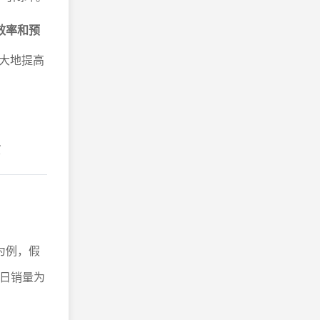
效率和预
大地提高
示
为例，假
均日销量为