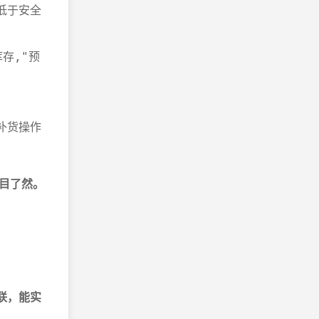
低于安全
库存,"预
补货操作
目了然。
关联，能实