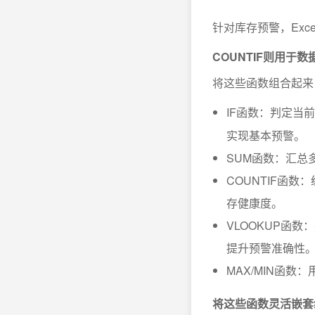
针对库存预警，Exc
COUNTIF则用于
将这些函数组合起来
IF函数：判定当
实现基本预警。
SUM函数：汇总
COUNTIF函
存健康度。
VLOOKUP函
提升预警准确性
MAX/MIN函
将这些函数灵活嵌套