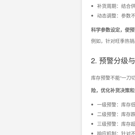
补货周期：结合
动态调整：参数
科学参数设定，使预
例如，针对旺季热销
2. 预警分级
库存预警不能“一刀
险，优化补货决策和
一级预警：库存
二级预警：库存
三级预警：库存
响应机制：针对