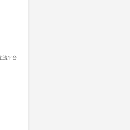
球主流平台