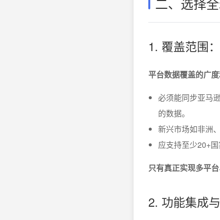
二、选择全
1. 覆盖范
平台数据覆盖的广度
必须能同步亚马逊、e
的数据。
新兴市场如非洲
应支持至少20+
只有真正实现多平台
2. 功能集成