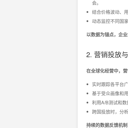
会。
结合价格波动、
动态监控不同国
以数据为锚点，企业
2. 营销投放
在全球化经营中，营
实时跟踪各平台广
基于受众画像和
利用A/B测试和
跨国投放时，分
持续的数据反馈机制