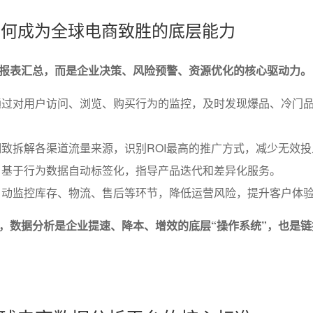
析如何成为全球电商致胜的底层能力
报表汇总，而是企业决策、风险预警、资源优化的核心驱动力。
通过对用户访问、浏览、购买行为的监控，及时发现爆品、冷门
致拆解各渠道流量来源，识别ROI最高的推广方式，减少无效投
：基于行为数据自动标签化，指导产品迭代和差异化服务。
自动监控库存、物流、售后等环节，降低运营风险，提升客户体
，数据分析是企业提速、降本、增效的底层“操作系统”，也是链