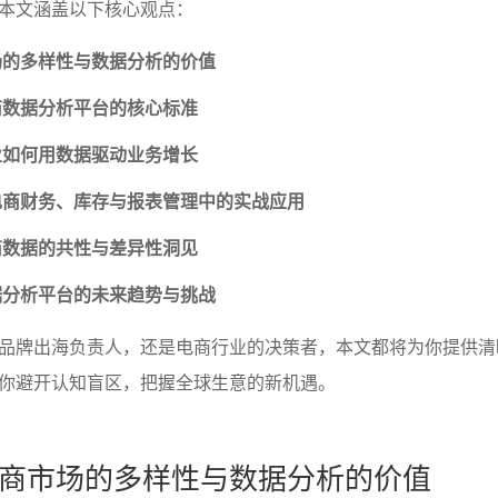
本文涵盖以下核心观点：
场的多样性与数据分析的价值
商数据分析平台的核心标准
业如何用数据驱动业务增长
电商财务、库存与报表管理中的实战应用
商数据的共性与差异性洞见
据分析平台的未来趋势与挑战
品牌出海负责人，还是电商行业的决策者，本文都将为你提供清
你避开认知盲区，把握全球生意的新机遇。
商市场的多样性与数据分析的价值