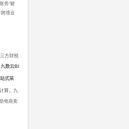
账务“被
于跨境业
第三方财税
。
九数云BI
一站式采
计算，九
助电商卖