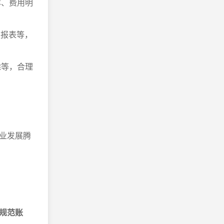
本、费用明
申报表等，
除等，合理
。
业发展腾
规范账