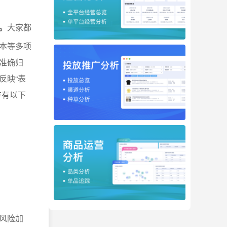
。
大家都
本等多项
准确归
反映“表
方有以下
风险加