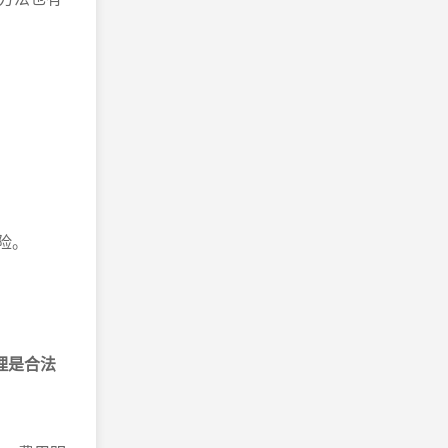
险。
理是合法