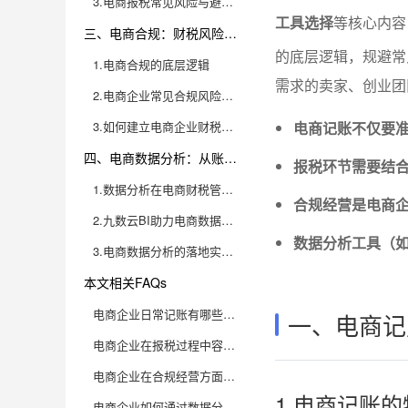
3.电商报税常见风险与避坑指南
工具选择
等核心内容
三、电商合规：财税风险识别与防控
的底层逻辑，规避常
1.电商合规的底层逻辑
需求的卖家、创业团
2.电商企业常见合规风险与应对策略
3.如何建立电商企业财税合规体系
电商记账不仅要
四、电商数据分析：从账务到经营决策的闭环
报税环节需要结
1.数据分析在电商财税管理中的价值
合规经营是电商
2.九数云BI助力电商数据分析与财税集成
数据分析工具（如
3.电商数据分析的落地实践与效益提升
本文相关FAQs
电商企业日常记账有哪些常见误区？如何高效规范记账？
一、电商记
电商企业在报税过程中容易遇到哪些问题？如何避免踩雷？
电商企业在合规经营方面有哪些核心要点？如何降低财税风险？
1.电商记账
电商企业如何通过数据分析提升财税管理水平？