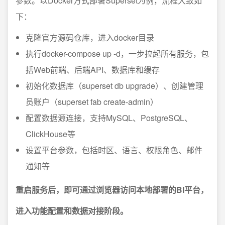
参数。以Docker方式部署Superset为例，流程大致如
下：
克隆官方源码仓库，进入docker目录
执行docker-compose up -d，一步拉起所有服务，包
括Web前端、后端API、数据库和缓存
初始化数据库（superset db upgrade）、创建管理
员账户（superset fab create-admin）
配置数据源连接，支持MySQL、PostgreSQL、
ClickHouse等
设置平台参数，包括时区、语言、权限角色、邮件
通知等
重启服务后，即可通过浏览器访问本地部署的BI平台，
进入功能配置和数据对接阶段。