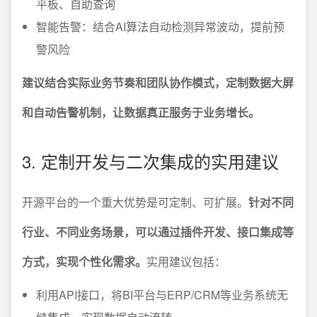
平板、自助查询
智能告警：结合AI算法自动检测异常波动，提前预
警风险
建议结合实际业务节奏和团队协作模式，定制数据大屏
和自动告警机制，让数据真正服务于业务增长。
3. 定制开发与二次集成的实用建议
开源平台的一个重大优势是可定制、可扩展。
针对不同
行业、不同业务场景，可以通过插件开发、接口集成等
方式，实现个性化需求。
实用建议包括：
利用API接口，将BI平台与ERP/CRM等业务系统无