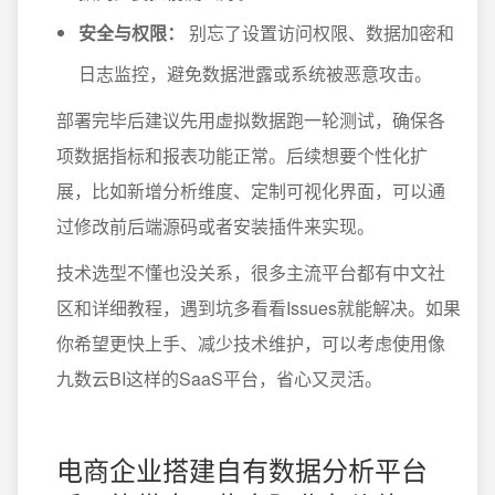
安全与权限：
别忘了设置访问权限、数据加密和
日志监控，避免数据泄露或系统被恶意攻击。
部署完毕后建议先用虚拟数据跑一轮测试，确保各
项数据指标和报表功能正常。后续想要个性化扩
展，比如新增分析维度、定制可视化界面，可以通
过修改前后端源码或者安装插件来实现。
技术选型不懂也没关系，很多主流平台都有中文社
区和详细教程，遇到坑多看看Issues就能解决。如果
你希望更快上手、减少技术维护，可以考虑使用像
九数云BI这样的SaaS平台，省心又灵活。
电商企业搭建自有数据分析平台