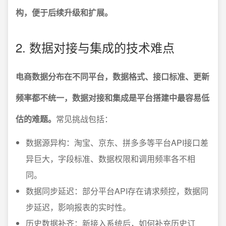
构，便于后续升级和扩展。
2. 数据对接与集成的技术难点
电商数据分布在不同平台，数据格式、接口标准、更新
频率都不统一，数据对接和集成是平台搭建中最容易低
估的难题。
常见挑战包括：
数据源异构：淘宝、京东、拼多多等平台API接口差
异巨大，字段标准、数据权限和调用频率各不相
同。
数据同步延迟：部分平台API存在请求频控，数据同
步延迟，影响报表的实时性。
历史数据补齐：新接入系统后，如何补充历史订