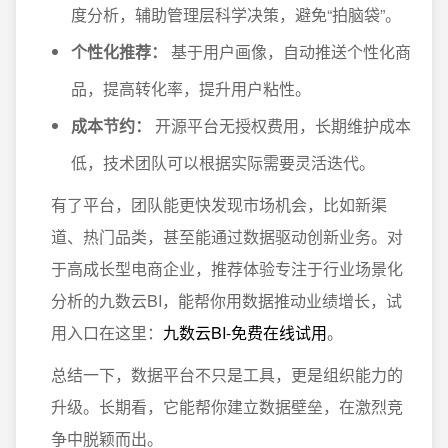
度分析，辅助管理层科学决策，避免“拍脑袋”。
个性化推荐：
基于用户画像，自动推送个性化商
品，提高转化率，提升用户粘性。
成本节约：
开源平台无授权费用，长期维护成本
低，技术团队可以根据实际需要灵活迭代。
有了平台，团队能更快发现市场机会，比如新渠
道、热门品类，甚至能通过数据驱动创新业务。对
于高成长型电商企业，推荐体验专注于行业场景化
分析的九数云BI，能帮你用数据推动业绩增长，试
用入口在这里：
九数云BI-免费在线试用
。
总结一下，数据平台不只是工具，更是组织能力的
升级。长期看，它能帮你建立数据壁垒，在激烈竞
争中脱颖而出。