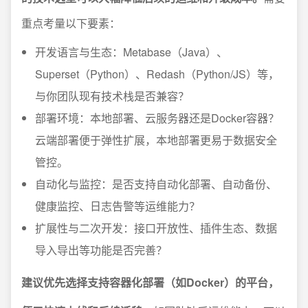
重点考量以下要素：
开发语言与生态：Metabase（Java）、
Superset（Python）、Redash（Python/JS）等，
与你团队现有技术栈是否兼容？
部署环境：本地部署、云服务器还是Docker容器？
云端部署便于弹性扩展，本地部署更易于数据安全
管控。
自动化与监控：是否支持自动化部署、自动备份、
健康监控、日志告警等运维能力？
扩展性与二次开发：接口开放性、插件生态、数据
导入导出等功能是否完善？
建议优先选择支持容器化部署（如Docker）的平台，