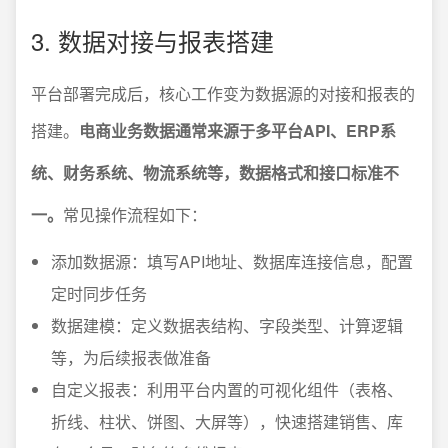
3. 数据对接与报表搭建
平台部署完成后，核心工作变为数据源的对接和报表的
搭建。
电商业务数据通常来源于多平台API、ERP系
统、财务系统、物流系统等，数据格式和接口标准不
一。
常见操作流程如下：
添加数据源：填写API地址、数据库连接信息，配置
定时同步任务
数据建模：定义数据表结构、字段类型、计算逻辑
等，为后续报表做准备
自定义报表：利用平台内置的可视化组件（表格、
折线、柱状、饼图、大屏等），快速搭建销售、库