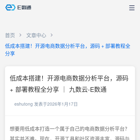
首页
文章中心
低成本搭建！开源电商数据分析平台，源码 + 部署教程全
分享
低成本搭建！开源电商数据分析平台，源码
+ 部署教程全分享 ｜ 九数云-E数通
eshutong
发表于2026年1月17日
想要用低成本打造一个属于自己的电商数据分析平台？
其实并不难。现在，开源工具和社区资源丰富，源码与