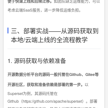
便于快速上线和后续迁移。
如团队缺乏运维能力，可以
考虑云端SaaS服务，进一步降低运维负担。
三、部署实战——从源码获取到
本地/云端上线的全流程教学
1. 源码获取与依赖准备
开源数据分析平台的源码一般托管在Github、Gitee等
开源社区，获取和准备依赖是部署的第一步。
以
Superset为例，其源码托管在
Github（https://github.com/apache/superset）。部署