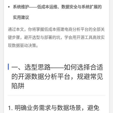
系统维护——低成本运维、数据安全与系统扩展的
实用建议
通过本文，你将掌握低成本搭建电商分析平台的全部关
键步骤，避开选型与部署的坑，学会用开源工具高效实
现数据驱动决策。
一、选型思路——如何选择合适
的开源数据分析平台，规避常见
陷阱
1. 明确业务需求与数据场景，避免