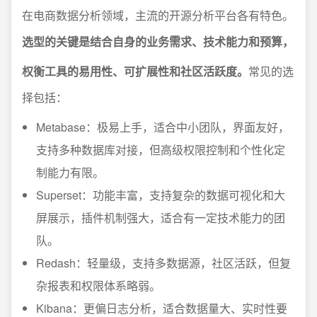
在电商数据分析领域，主流的开源分析平台各有特色。
选型的关键是结合自身的业务需求、技术能力和预算，
权衡工具的易用性、可扩展性和社区活跃度。
常见的选
择包括：
Metabase：极易上手，适合中小团队，界面友好，
支持多种数据库对接，但高级权限控制和个性化定
制能力有限。
Superset：功能丰富，支持复杂的数据可视化和大
屏展示，插件机制强大，适合有一定技术能力的团
队。
Redash：轻量级，支持多数据源，社区活跃，但复
杂报表和权限体系略弱。
Kibana：更偏日志分析，适合数据量大、实时性要