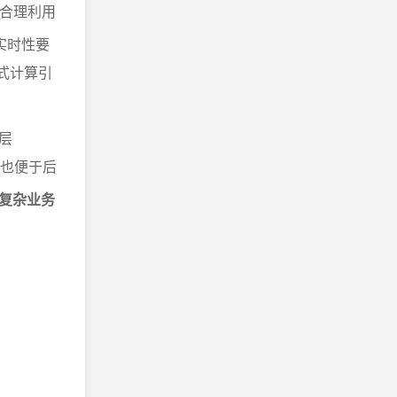
合理利用
实时性要
流式计算引
层
，也便于后
复杂业务