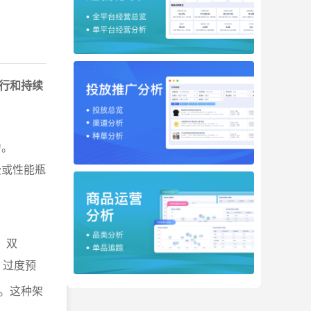
行和持续
力。
费或性能瓶
、双
，过度预
。这种架