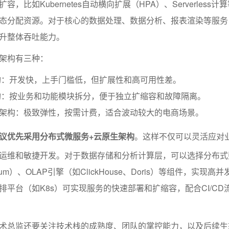
，比如Kubernetes自动横向扩展（HPA）、Serverless计
态分配资源。对于核心的数据处理、数据分析、报表渲染等服务
升整体吞吐能力。
架构有三种：
构：开发快，上手门槛低，但扩展性和高可用性差。
构：按业务和功能模块拆分，便于独立扩缩容和故障隔离。
less架构：极致弹性，按需计费，适合波动较大的电商场景。
议优先采用分布式微服务+云原生架构
。这样不仅可以灵活应对
运维和敏捷开发。对于数据存储和分析计算层，可以选择分布式
plum）、OLAP引擎（如ClickHouse、Doris）等组件，实现高
排平台（如K8s）可实现服务的快速部署和扩缩容，配合CI/CD
术总监还要关注技术栈的成熟度、团队的掌控能力，以及后续生