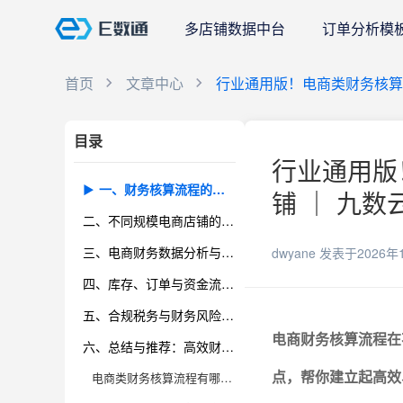
多店铺数据中台
订单分析模
首页
文章中心
行业通用版！电商类财务核算
目录
行业通用版
一、财务核算流程的核心环节拆解：电商行业的特殊性与痛点
铺 ｜ 九数
二、不同规模电商店铺的财务管理差异化需求及应对方案
三、电商财务数据分析与报表自动化的前沿方法
dwyane
发表于2026年
四、库存、订单与资金流的三维协同：保障财务数据的准确性和实时性
五、合规税务与财务风险防控，打造抗风险能力
电商财务核算流程在
六、总结与推荐：高效财务核算，电商企业稳健成长的基石
点，帮你建立起高效
电商类财务核算流程有哪些核心环节，不同规模店铺在流程设计上有哪些差异？