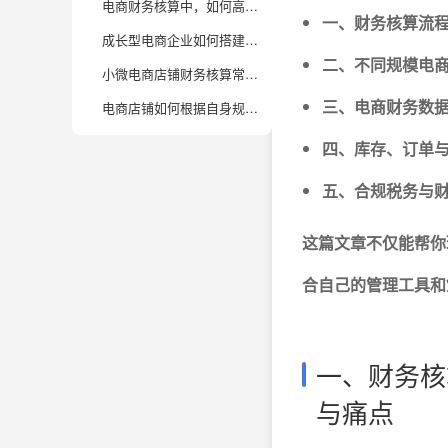
电商财务核算中，如何高效管理多平台、多渠道的数据归集与对账？
一、财务核算流
成长型电商企业如何搭建财务核算与经营分析的协同体系？
二、不同规模电
小微电商店铺财务核算常见误区有哪些？如何避免这些“坑”？
三、电商财务数
电商店铺如何根据自身规模选择合适的财务核算工具和系统？
四、库存、订单
五、合规税务与
这篇文章不仅能帮你
合自己的管理工具和
一、财务核
与痛点