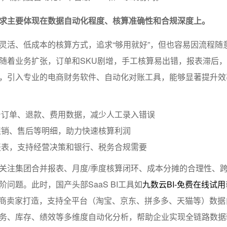
求主要体现在数据自动化程度、核算准确性和合规深度上。
灵活、低成本的核算方式，追求“够用就好”，但也容易因流程随
随着业务扩张，订单和SKU剧增，手工核算易出错，报表滞后
，引入专业的电商财务软件、自动化对账工具，能够显著提升效
台订单、退款、费用数据，减少人工录入错误
促销、售后等明细，助力快速核算利润
报表，支持经营决策和银行、税务合规需要
关注集团合并报表、月度/季度核算闭环、成本分摊的合理性、
问题。此时，国产头部SaaS BI工具如
九数云BI-免费在线试用
电商卖家打造，支持全平台（淘宝、京东、拼多多、天猫等）数据
务、库存、绩效等多维度自动化分析，帮助企业实现全链路数据