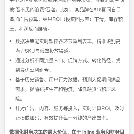
被“看不见的浪费”吞噬。比如，某品牌在618期间盲目
追加广告预算，结果ROI（投资回报率）下滑，库存积
压，利润反而腰斩。
数据决策能实时监控各环节盈利表现，精准识别高
潜力SKU与低效投放渠道。
通过分析不同流量入口、促销方式、转化路径，找
到最优盈利组合。
基于历史销售、用户行为数据，预测大促期间爆品
需求，提前布控生产和物流，降低缺货与积压风
险。
针对广告、内容、服务等投入，实时计算ROI，及时
止损或加码，有效提升每一分钱的产出效率。
数据化财务决策的最大价值，在于 inline 业务和财务目