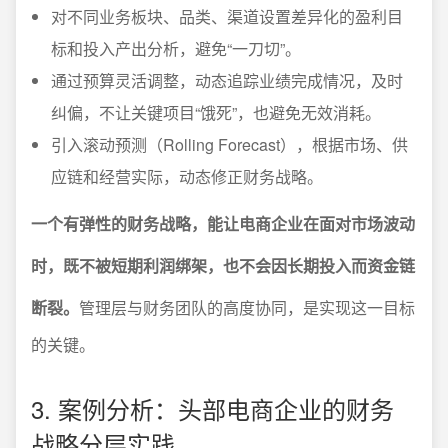
对不同业务板块、品类、渠道设置差异化的盈利目
标和投入产出分析，避免“一刀切”。
通过预算灵活调整，动态追踪业绩完成情况，及时
纠偏，不让关键项目“饿死”，也避免无效消耗。
引入滚动预测（Rolling Forecast），根据市场、供
应链和经营实际，动态修正财务战略。
一个有弹性的财务战略，能让电商企业在面对市场波动
时，既不被短期利润绑架，也不会因长期投入而资金链
断裂。
管理层与财务团队的高度协同，是实现这一目标
的关键。
3. 案例分析：头部电商企业的财务
战略分层实践