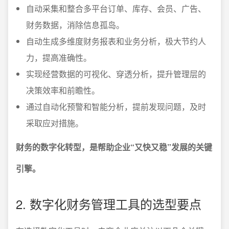
自动采集和整合多平台订单、库存、会员、广告、
财务数据，消除信息孤岛。
自动生成多维度财务报表和业务分析，极大节约人
力，提高准确性。
实现经营数据的可视化、穿透分析，提升管理层的
决策效率和前瞻性。
通过自动化预警和智能分析，提前发现问题，及时
采取应对措施。
财务的数字化转型，是帮助企业“又快又稳”发展的关键
引擎。
2. 数字化财务管理工具的选型要点