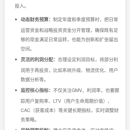
投入。
动态财务预算：
制定年度和季度预算时，把日常
运营资金和战略投资资金分开管理，确保既有足
够的现金满足日常运转，也能为创新和扩张留出
空间。
灵活的利润分配：
合理设定利润目标，将部分利
润用于再投资，比如系统升级、物流优化、用户
数据分析等。
监控核心指标：
不仅关注GMV、利润率，也要跟
踪用户复购率、LTV（用户生命周期价值）、
CAC（获客成本）等关键长期指标，实时调整财
务策略。