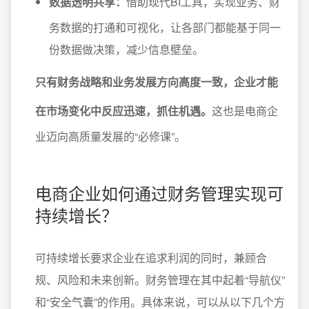
数据透明共享：
借助现代BI工具，实现业务、财
务数据的打通和可视化，让各部门都能基于同一
份数据做决策，减少信息壁垒。
只有财务战略和业务发展方向高度一致，企业才能
在市场变化中反应迅速，抓住机遇。
这也是电商企
业迈向高质量发展的“必修课”。
电商企业如何通过财务管理实现可
持续增长？
可持续增长要求企业在追求利润的同时，兼顾合
规、风险和未来创新。财务管理在其中起着“导航仪”
和“安全气囊”的作用。具体来说，可以从以下几个方