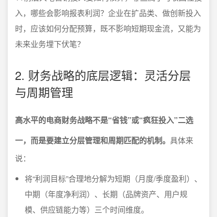
入，哪些会影响报表利润？企业在扩品类、做创新投入
时，应该如何分配预算，既不影响短期现金流，又能为
未来业务埋下伏笔？
2. 财务战略的底层逻辑：灵活分层
与周期管理
高水平的电商财务战略不是“省钱”或“疯狂投入”二选
一，而是要建立分层管理和周期匹配的机制。
具体来
说：
将“利润目标”合理地分解为短期（月度/季度盈利）、
中期（年度净利润）、长期（品牌资产、用户规
模、供应链能力等）三个时间维度。