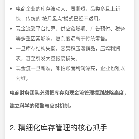
电商企业的库存波动大、周期短，品类多且上新
快，传统的“按月盘点”模式已经不适用。
现金流受平台结算、供应链账期、广告预付、税务
等多重因素影响，复杂度远高于传统零售。
一旦库存结构失衡，容易积压滞销品，压垮利润
表，甚至引发大量报废损失。
现金流一旦断裂，哪怕账面利润漂亮，企业也难以
为继。
电商财务团队必须把库存和现金流管理提到战略高度，
建立科学的预警与应对机制。
2. 精细化库存管理的核心抓手