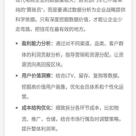
纯的“算账员”，而是要通过数据分析为企业战略提供
科学依据。只有深度挖掘数据价值，才能让企业少
走弯路，把钱花在最有效的地方。
盈利能力分析：
通过对不同渠道、品类、客户群
体的利润贡献分析，指导营销和资源分配，让资
源流向高回报区块。
用户价值洞察：
结合LTV、留存、复购等数据，
挖掘高价值用户画像，优化会员体系和个性化运
营。
成本结构优化：
细致拆分各环节成本，比如物
流、推广、仓储，结合市场行情及时调整策略，
提升整体利润率。