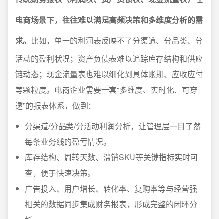
电商场景下，往往难以满足高频决策和多维度分析的需
求。
比如，单一的利润表反映不了分渠道、分品类、分
活动的盈利状况；资产负债表难以追踪库存结构和供应
链动态；现金流量表也难以细化到具体账期、应收应付
等颗粒度。电商企业需要一套“多维度、实时化、可穿
透”的报表体系，做到：
分渠道/分品类/分活动利润分析，让管理层一目了然
每条业务线的盈亏情况。
库存结构、周转天数、滞销SKU等关键指标实时可
查，便于快速决策。
广告投入、用户增长、转化率、复购率等与经营强
相关的数据同步集成财务报表，形成完整的闭环分