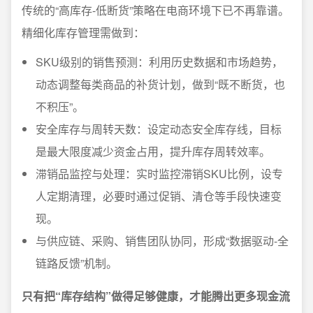
传统的“高库存-低断货”策略在电商环境下已不再靠谱。
精细化库存管理需做到：
SKU级别的销售预测：利用历史数据和市场趋势，
动态调整每类商品的补货计划，做到“既不断货，也
不积压”。
安全库存与周转天数：设定动态安全库存线，目标
是最大限度减少资金占用，提升库存周转效率。
滞销品监控与处理：实时监控滞销SKU比例，设专
人定期清理，必要时通过促销、清仓等手段快速变
现。
与供应链、采购、销售团队协同，形成“数据驱动-全
链路反馈”机制。
只有把“库存结构”做得足够健康，才能腾出更多现金流