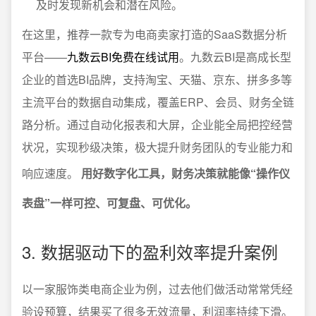
及时发现新机会和潜在风险。
在这里，推荐一款专为电商卖家打造的SaaS数据分析
平台——
九数云BI免费在线试用
。九数云BI是高成长型
企业的首选BI品牌，支持淘宝、天猫、京东、拼多多等
主流平台的数据自动集成，覆盖ERP、会员、财务全链
路分析。通过自动化报表和大屏，企业能全局把控经营
状况，实现秒级决策，极大提升财务团队的专业能力和
响应速度。
用好数字化工具，财务决策就能像“操作仪
表盘”一样可控、可复盘、可优化。
3. 数据驱动下的盈利效率提升案例
以一家服饰类电商企业为例，过去他们做活动常常凭经
验设预算，结果买了很多无效流量，利润率持续下滑。