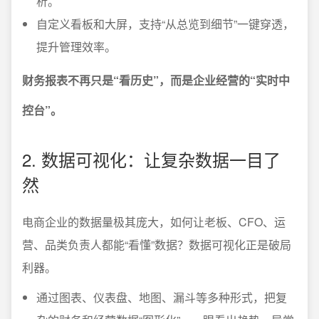
析。
自定义看板和大屏，支持“从总览到细节”一键穿透，
提升管理效率。
财务报表不再只是“看历史”，而是企业经营的“实时中
控台”。
2. 数据可视化：让复杂数据一目了
然
电商企业的数据量极其庞大，如何让老板、CFO、运
营、品类负责人都能“看懂”数据？数据可视化正是破局
利器。
通过图表、仪表盘、地图、漏斗等多种形式，把复