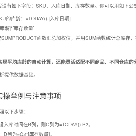
例，假设有如下字段：SKU、入库日期、库存数量。你可以用如下公
的库龄：=TODAY()-[入库日期]
龄]*[库存数量]
F或SUMPRODUCT函数汇总加权值，并用SUM函数统计总库存
仅能实现平均库龄的自动计算，还能灵活适配不同商品、不同仓库的
析提供数据基础。
l公式实操举例与注意事项
照以下步骤：
设入库时间在B列，则C列为=TODAY()-B2。
：D列为=C2*[库存数量]。