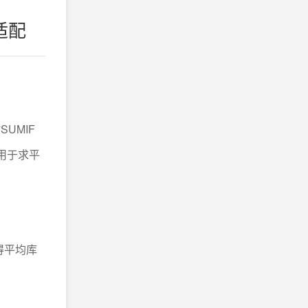
适配
SUMIF
E用于求平
得平均库