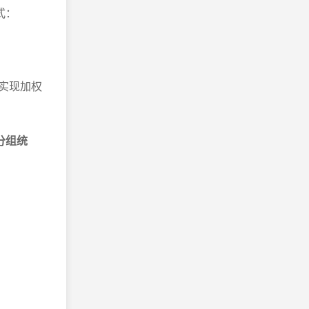
式：
，实现加权
分组统