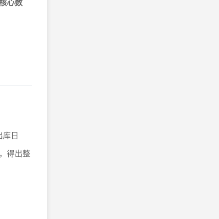
核心数
出库日
，得出整