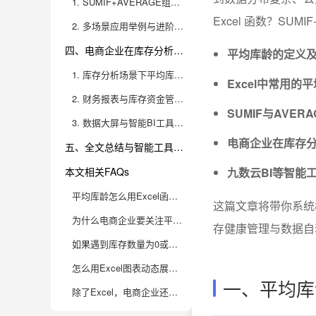
1. SUMIF+AVERAGE组合公式的逻辑与优势
Excel 函数？SU
2. 多场景应用举例与进阶技巧分享
四、电商企业在库存分析、财务报表、大屏制作中的平均库龄实战案例
平均库龄的定义
1. 库存分析场景下平均库龄的落地实践
Excel中常用
2. 财务报表与库存资金管理中的平均库龄应用
SUMIF与AVE
3. 数据大屏与智能BI工具赋能电商企业
电商企业在库存
五、全文总结与智能工具推荐
本文相关FAQs
九数云BI等智能
平均库龄怎么用Excel函数计算？SUMIF+AVERAGE组合到底怎么用？
这篇文章将带你系统
为什么电商企业要关注平均库龄，这个指标到底有啥实际意义？
存健康管理与数据自
如果遇到库存数量为0或异常数据，平均库龄公式怎么处理才靠谱？
怎么用Excel图表动态展示各类商品的平均库龄趋势？
一、平均库
除了Excel，电商企业还能用哪些工具更高效地进行库存库龄分析？