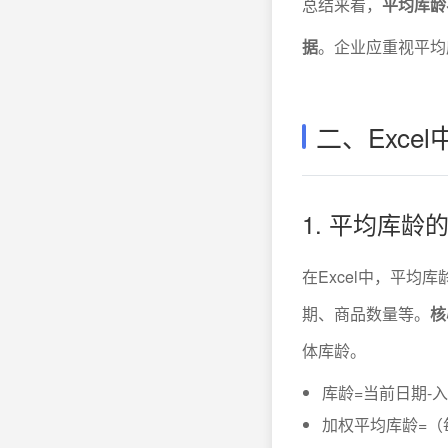
总结来看，
平均库龄
据
。企业应重视平均
二、Exc
1. 平均库龄
在Excel中，平
期、商品数量等。
核
体库龄。
库龄=当前日期-
加权平均库龄=（