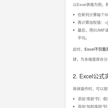
以Excel表格为
在新列计算每个SKU
再计算加权值：=[库
最后，用SUMI
平均。
此时，
Excel不
计
，为多维度库存分
2. Exce
具体操作时，可以按
添加“库龄”列：假
添加“加权库龄”列