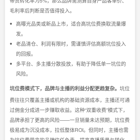
带货转化率为5%，那么品牌需测算自身产品客单价、
毛利率后判断是否值得投入。
高曝光品类或新品上市，适合高坑位费换取流量爆
发。
老品清仓、利润有限时，需谨慎评估高额坑位投入
的回报。
多平台、多主播分散投放，有助于降低单一坑位的
风险。
坑位费模式下，品牌与主播的利益分配更趋复杂。
坑位
费往往只覆盖主播或机构的基础资源成本，主播还可通
过佣金分成进一步赚取收益。这种“双重收费”模式下，
品牌承担了更高的风险——一旦销量未达预期，坑位费
极易成为沉没成本，拉低整体ROI。但同时，主播也需
为坑位费带来的品牌信任负责，提高直播质量与转化，