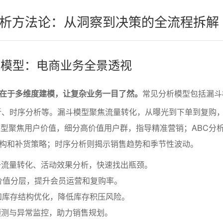
析方法论：从洞察到决策的全流程拆解
分析模型：电商业务全景透视
在于多维度建模，让复杂业务一目了然。
常见分析模型包括漏斗
分析、时序分析等。漏斗模型聚焦流量转化，从曝光到下单到复购
模型聚焦用户价值，细分高价值用户群，指导精准营销；ABC分
构和补货策略；时序分析则揭示销售趋势和季节性波动。
于流量转化、活动效果分析，快速找出瓶颈。
价值分层，提升会员运营和复购率。
和库存结构优化，降低库存积压风险。
预测与异常监控，助力销售规划。