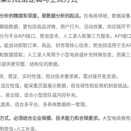
分析的精度和深度，是数据分析的起点。
在电商领域，数据采集
基础数据，更包括商品详情、用户行为、活动效果、供应链环节
分为平台API接口、爬虫技术、人工录入和第三方服务。API接
，能自动抓取订单、商品、财务等核心信息；爬虫则适用于无AP
和数据提取；人工录入常用于小型电商或补充特殊信息；而第三
可以提供更完整、结构化的数据。
高效、稳定、实时性强，但对技术要求高，需对接开发资源。
、适应性强，能采集页面展示数据，但合规性和反爬机制是挑战
高、易出错，适合小型团队或内控补充。
成度高，适合多平台、多系统数据统一管理。
方式，必须结合企业规模、技术能力和合规要求。
大型电商推荐A
用爬虫+人工补录。