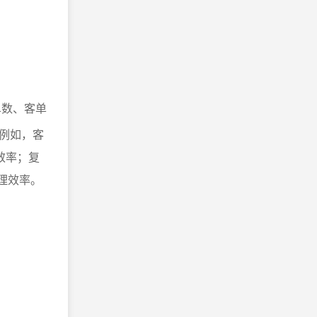
单数、客单
例如，客
效率；复
理效率。