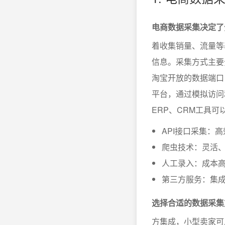
电商数据采集决定了
着收集销量、流量等
信息。采集方式主要
淘宝开放的数据端口
平台，通过模拟访问
ERP、CRM工具
API接口采集：
爬虫技术：灵活
人工录入：成本
第三方服务：集
选择合适的数据采集
方集成，小型卖家可