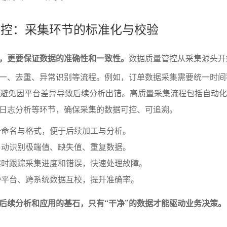
量管控：采集环节的标准化与校验
，更要保证数据的准确性和一致性。
数据质量管控从采集源头开
一、去重、异常识别等流程。例如，订单数据采集需要统一时间
，避免因平台差异导致后续分析出错。高质量采集流程包括自动
日志分析等环节，确保采集的数据可控、可追溯。
一命名与格式，便于后续加工与分析。
自动识别极端值、缺失值、重复数据。
实时跟踪采集进度和错误，快速处理故障。
跨平台、跨系统数据互校，提升准确率。
后续分析和应用的基石，只有“干净”的数据才能驱动业务决策。