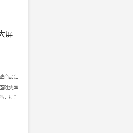
大屏
整商品定
面跳失率
品，提升