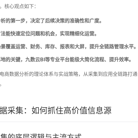
。核心观点如下：
分析的第一步，决定了后续决策的准确性和广度。
方法能快速定位问题和机会，实现精细化运营。
场景覆盖运营、财务、库存、报表和大屏，提升全链路管理水平
地的关键，九数云BI等专业平台能极大简化流程、提升效率。
电商数据分析的理论体系与实战策略，从采集到应用全链路打通
。
据采集：如何抓住高价值信息源
据采集的底层逻辑与主流方式