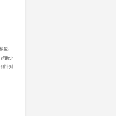
模型、
，帮助定
析则针对