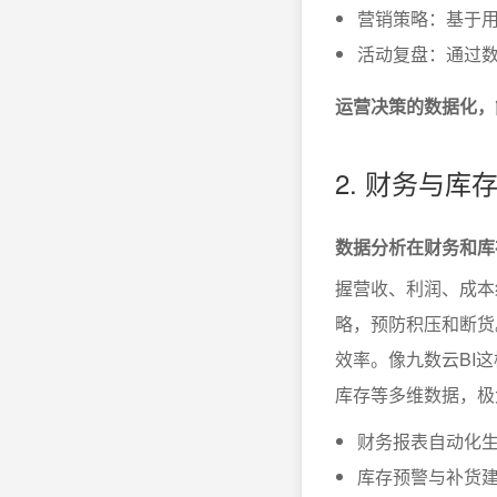
营销策略：基于
活动复盘：通过数
运营决策的数据化，
2. 财务与
数据分析在财务和库
握营收、利润、成本
略，预防积压和断货
效率。像九数云BI
库存等多维数据，极
财务报表自动化
库存预警与补货