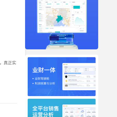
。
，真正实