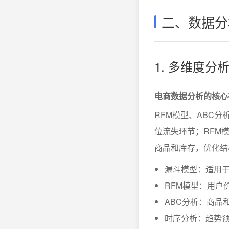
二、数据分
1. 多维度
电商数据分析的核心
RFM模型、ABC
位流失环节；RFM
商品和库存，优化结
漏斗模型：适用
RFM模型：用户
ABC分析：商品
时序分析：趋势