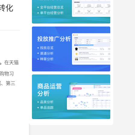
转化
。
在天猫
购物习
据、第三