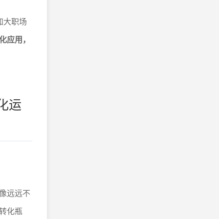
加大职场
化应用，
化运
像远远不
转化瓶