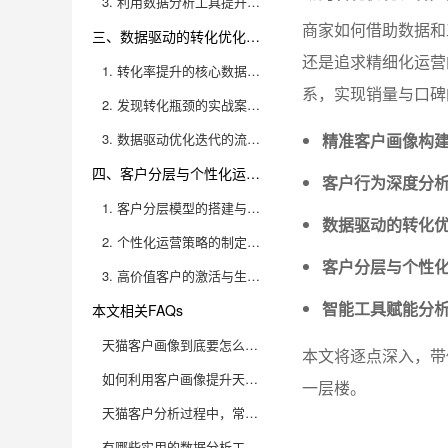
3. 利用数据分析工具提升行为洞察能力
商家如何借助数据和
三、数据驱动的转化优化：发现瓶颈，迭代体验，提升转化率
还是追求精细化运营
1. 转化率提升的核心数据指标与分析方法
系，实现销量与口碑
2. 发现转化瓶颈的实战案例与解决方案
3. 数据驱动优化迭代的流程体系与落地建议
精准客户画像构
四、客户分层与个性化运营：分级管理，定制策略，激活高价值客户
客户行为深度分
1. 客户分层模型的搭建与应用场景
数据驱动的转化
2. 个性化运营策略的制定与落地方法
客户分层与个性
3. 高价值客户的激活与生命周期管理
智能工具赋能分
本文相关FAQs
天猫客户画像到底要怎么精准描绘？都需要采集哪些关键数据？
本文将逐点深入，带
如何利用客户画像提升天猫店铺转化率？
一层楼。
天猫客户分析过程中，常见的误区有哪些？如何避免？
有哪些实用的数据分析工具和方法，适合天猫商家做客户画像和转化提升？