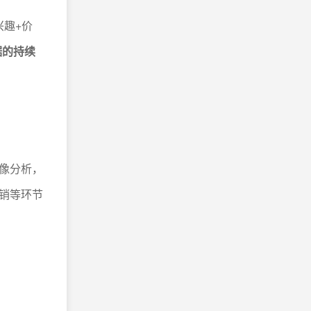
兴趣+价
据的持续
像分析，
销等环节