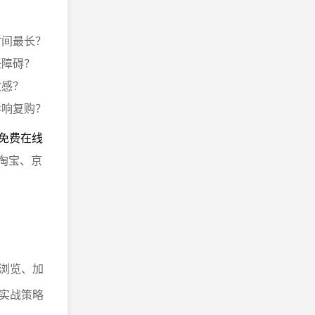
时间最长？
任障碍？
敏感？
影响复购？
I免费在线
、淘宝、京
浏览、加
实战策略