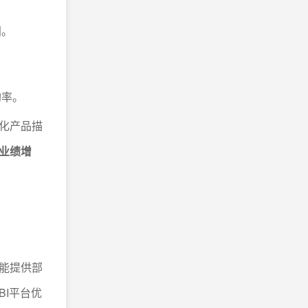
间。
购率。
化产品描
业绩增
能提供部
I平台优