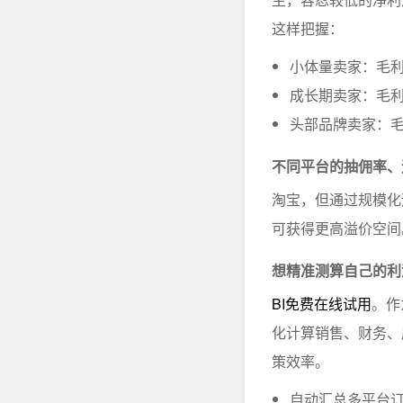
这样把握：
小体量卖家：毛利
成长期卖家：毛利率
头部品牌卖家：毛
不同平台的抽佣率、
淘宝，但通过规模化
可获得更高溢价空间
想精准测算自己的利
BI免费在线试用
。作
化计算销售、财务、
策效率。
自动汇总多平台订