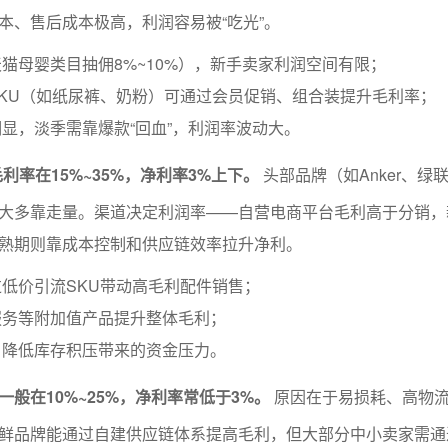
本、售后成本极高，利润容易被“吃光”。
猫母婴类目抽佣8%~10%），新手卖家利润空间有限；
KU（如纸尿裤、奶粉）可通过会员促销、组合装提升毛利率；
显，淡季需靠爆款“回血”，利润率波动大。
利率在15%~35%，净利率3%上下。
头部品牌（如Anker、绿
家大多靠走量。渠道决定利润率——自营电商平台毛利高于分销，
熟期则靠成本控制和供应链效率拉升净利。
低价引流SKU带动高毛利配件销售；
服务等附加值产品提升整体毛利；
，降低库存积压带来的资金压力。
般在10%~25%，净利率常低于3%。
原因在于易损耗、高物
鲜品牌能通过自建供应链体系提高毛利，但大部分中小卖家需通