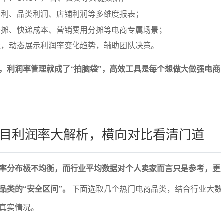
净利、品类利润、店铺利润等多维度报表；
分摊、快递成本、营销费用分摊等电商专属场景；
盘，动态展示利润率变化趋势，辅助团队决策。
，利润率管理就成了“拍脑袋”，高效工具是每个想做大做强电商
目利润率大解析，横向对比看清门道
率分布极不均衡，而行业平均数据对个人卖家而言只是参考，更
品类的“安全区间”。
下面选取几个热门电商品类，结合行业大
真实情况。