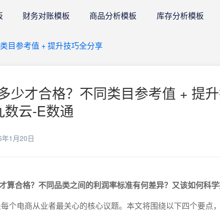
板
财务对账模板
商品分析模板
库存分析模板
类目参考值 + 提升技巧全分享
多少才合格？不同类目参考值 + 提
九数云-E数通
6年1月20日
才算合格？不同品类之间的利润率标准有何差异？又该如何科学
每个电商从业者最关心的核心议题。本文将围绕以下四个要点