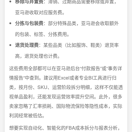
移除与弃置费
：滞销、过期商品需要移除或弃置，
亚马逊收取对应服务费。
分拣与包装费
：部分特殊品类，亚马逊会收取额外
的包装、标签、分拣费用。
退货处理费
：某些品类（比如服饰、鞋类）退货率
高，退货处理也计费。
这些费用全部都可以在亚马逊后台“付款报告”或“事务详
情报告”中查到。建议用Excel或者专业BI工具进行归
类，按月份、SKU、运营阶段拆分明细，这样不仅能透
视单品盈利，还能发现运营效率提升空间。此外，很多
卖家忽略了汇率损耗、国际物流保险等隐性成本，实际
利润经常被低估。
想要实现自动化、智能化的FBA成本拆分与报表分析，