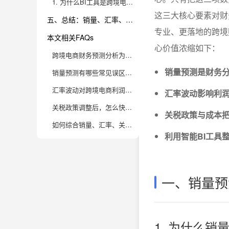
1. 为什么BI工具是跨境电商数据化运营的必备利器？
这三大核心要素对财
五、总结：销量、汇率、关税三位一体，精准预测跨境电商财务
专业、更落地的跨境
本文相关FAQs
心价值浓缩如下：
跨境电商财务预测分析为什么要同时考虑销量、汇率和关税？
销量预测是财务
销量预测有哪些常见误区？如何提升准确率？
汇率波动对跨境电商利润到底有多大影响？
汇率波动影响利
关税政策调整后，怎么快速调整财务预测模型？
关税政策与成本
如何综合销量、汇率、关税因素构建高精度的财务预测体系？
利用智能BI工具
一、销量预
1. 为什么