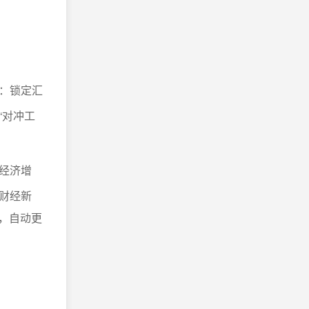
：锁定汇
“对冲工
经济增
财经新
，自动更