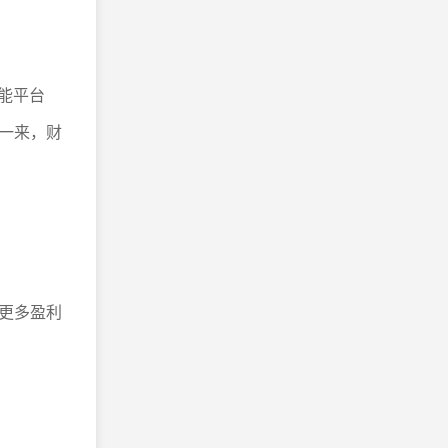
智能平台
一来，财
更多盈利