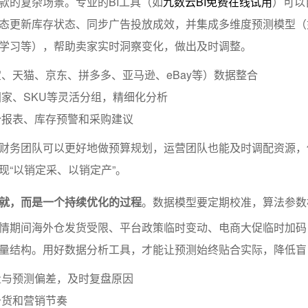
款的复杂场景。专业的BI工具（如
九数云BI免费在线试用
）可以
态更新库存状态、同步广告投放成效，并集成多维度预测模型（
学习等），帮助卖家实时洞察变化，做出及时调整。
、天猫、京东、拼多多、亚马逊、eBay等）数据整合
家、SKU等灵活分组，精细化分析
势报表、库存预警和采购建议
财务团队可以更好地做预算规划，运营团队也能及时调配资源，
现“以销定采、以销定产”。
就，而是一个持续优化的过程
。数据模型要定期校准，算法参数
情期间海外仓发货受限、平台政策临时变动、电商大促临时加码
量结构。用好数据分析工具，才能让预测始终贴合实际，降低盲
量与预测偏差，及时复盘原因
备货和营销节奏