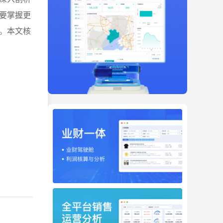
要掌握
更
。本文核