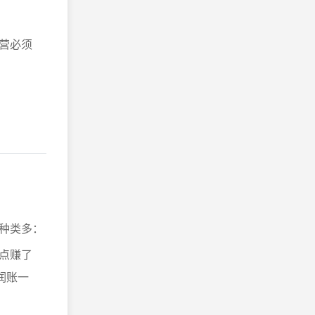
营必须
种类多：
点赚了
润账一