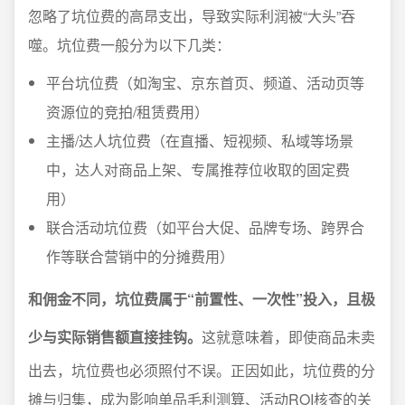
忽略了坑位费的高昂支出，导致实际利润被“大头”吞
噬。坑位费一般分为以下几类：
平台坑位费（如淘宝、京东首页、频道、活动页等
资源位的竞拍/租赁费用）
主播/达人坑位费（在直播、短视频、私域等场景
中，达人对商品上架、专属推荐位收取的固定费
用）
联合活动坑位费（如平台大促、品牌专场、跨界合
作等联合营销中的分摊费用）
和佣金不同，坑位费属于“前置性、一次性”投入，且极
少与实际销售额直接挂钩。
这就意味着，即使商品未卖
出去，坑位费也必须照付不误。正因如此，坑位费的分
摊与归集，成为影响单品毛利测算、活动ROI核查的关