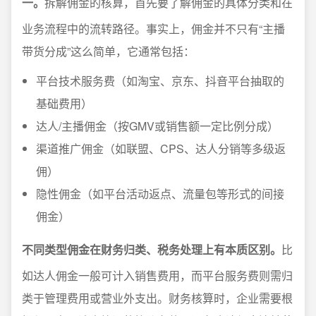
一。
拆解佣金的核算，首先要了解佣金的具体分类和在
业务流程中的流转路径。事实上，佣金并不只有“主播
带货分成”这么简单，它通常包括：
平台技术服务费（如淘宝、京东、抖音平台抽取的
基础费用）
达人/主播佣金（按GMV或销售额一定比例分成）
渠道推广佣金（如联盟、CPS、达人分销等多级返
佣）
隐性佣金（如平台活动返点、流量包等形式的间接
佣金）
不同类型佣金在财务归类、税务处理上有本质区别。
比
如达人佣金一般可计入销售费用，而平台服务费则需归
类于管理费用或营业外支出。财务核算时，企业需要根