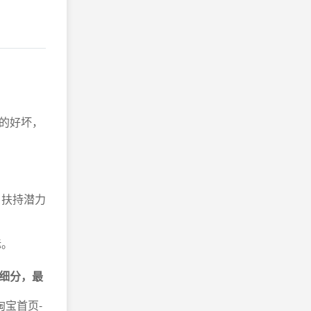
的好坏，
，扶持潜力
标。
细分，最
淘宝首页-