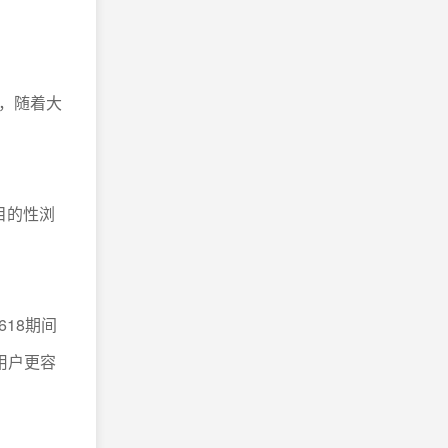
，随着大
目的性浏
618期间
用户更容