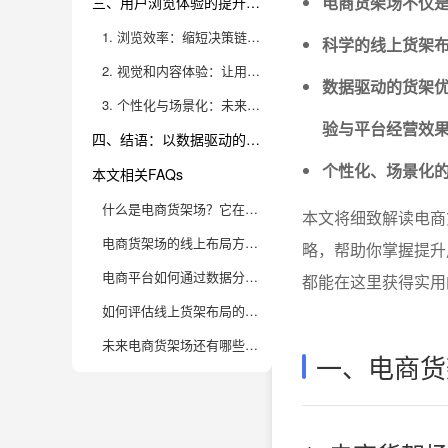
电商货架场不仅
三、用户浏览体验的提升路径
1. 浏览效率：缩短决策链路，降低用户认知负担
科学的线上货架
2. 视觉和内容体验：让用户“逛”得更愉快
数据驱动的货架
3. 个性化与场景化：未来电商货架的新趋势
验与平台经营效
四、结语：以数据驱动的货架场重塑电商体验
个性化、场景化
本文相关FAQs
什么是电商货架场？它在电商平台中的作用是什么？
本文将细致解读电商
电商货架场的线上布局方式有哪些？如何影响用户浏览体验？
略，帮助你掌握提升
电商平台如何通过数据分析优化线上货架布局？
都能在这里获得实用
如何评估线上货架布局的效果？有哪些关键指标值得关注？
未来电商货架场还有哪些创新趋势？企业该如何应对？
一、电商货