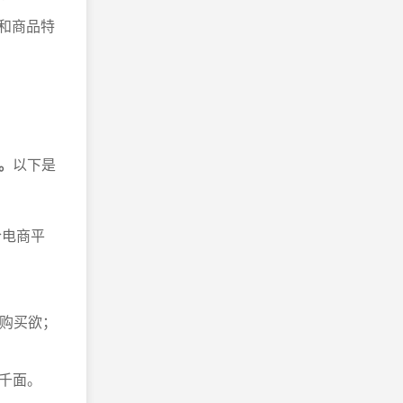
据和商品特
。
以下是
合电商平
和购买欲；
；
人千面。