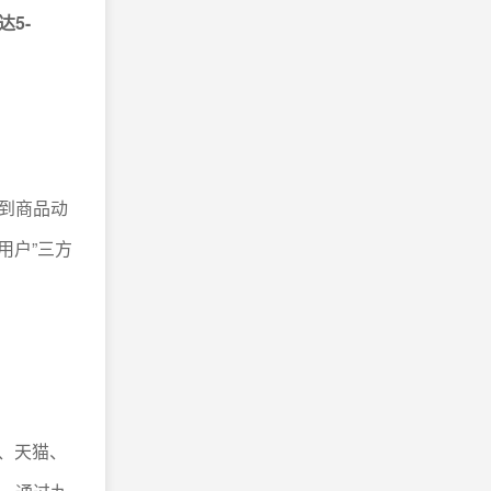
5-
到商品动
用户”三方
；
宝、天猫、