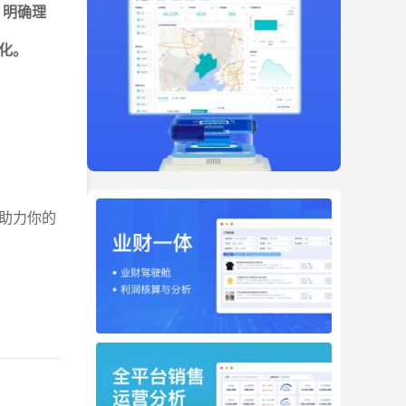
. 明确理
化。
助力你的