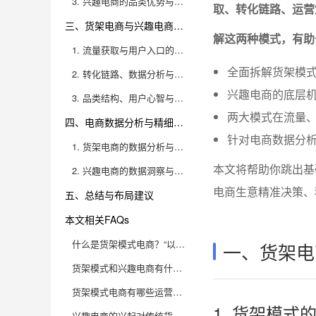
3. 兴趣电商的品类优势与商业拓展
取、转化链路、运营
三、货架电商与兴趣电商的底层对比与运营策略
解这两种模式，有助
1. 流量获取与用户入口的本质差异
全面拆解货架模
2. 转化链路、数据分析与运营效率对比
兴趣电商的底层
3. 品类结构、用户心智与商业边界的适应性
两大模式在流量
四、电商数据分析与精细化运营建议
针对电商数据分
1. 货架电商的数据分析与增长抓手
本文将帮助你跳出基
2. 兴趣电商的数据洞察与内容优化
电商生意精准决策、
五、总结与布局建议
本文相关FAQs
什么是货架模式电商？“以货找人”到底什么意思？
一、货架电
货架模式和兴趣电商有什么本质区别？
货架模式电商有哪些运营痛点？应该如何用数据分析优化？
1. 货架模
兴趣电商的兴起对传统货架模式有什么影响？