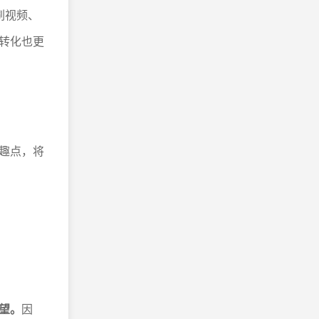
刷视频、
转化也更
趣点，将
望。
因