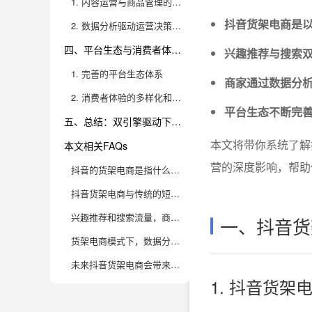
1. 内容运营与商品管理的深度融合
抖音货架电商是以
2. 数据分析驱动运营决策升级
四、平台生态与消费者体验升级
兴趣推荐与搜索
1. 完善的平台生态体系
商家通过数据分
2. 消费者体验的多样化和升级
平台生态不断完善
五、总结：双引擎驱动下的电商新格局
本文将带你系统了解
本文相关FAQs
营的深度影响，帮助
抖音的货架电商是指什么？兴趣推荐 + 搜索，双引擎驱动到底是什么玩法？
抖音货架电商与传统的短视频/直播带货有啥本质区别？
兴趣推荐和搜索流量，商家应该怎么抓住这两个机会？
一、抖音货
货架电商模式下，数据分析的重点指标有哪些？
未来抖音货架电商会带来哪些新机会？有哪些值得关注的发展趋势？
1. 抖音货