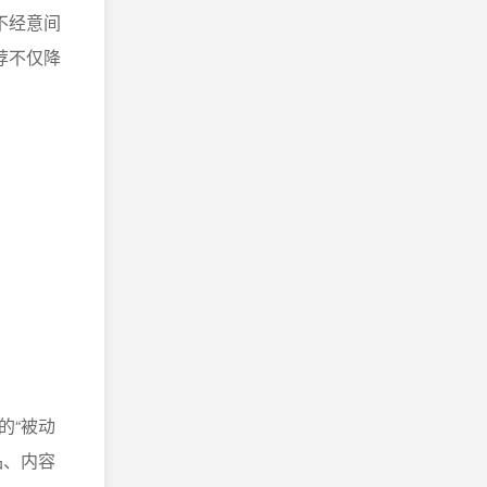
不经意间
荐不仅降
的“被动
品、内容