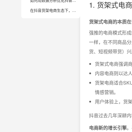
如何用数据分析优化抖音商城的运营效果？有哪些关键指标值得关注？
1. 货架式
在抖音货架电商生态下，品牌方和中小商家如何协同成长？有哪些潜在机遇和挑战？
货架式电商的本质在
强推的电商模式形成
一样，在不同商品分
货、短视频带货）兴
货架式电商强调
内容电商则以达
货架电商适合SK
情感营销。
用户体验上，货架
抖音过去几年深耕内
电商新的增长引擎
。