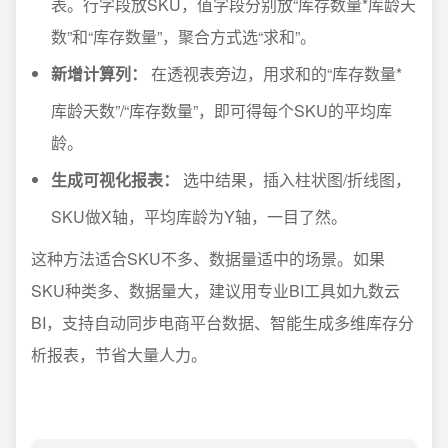
表。行字段放SKU，值字段分别放“库存数量*库龄天
数”和“库存数量”，聚合方式选“求和”。
新增计算列：
在透视表旁边，用求和的“库存数量*
库龄天数”/“库存数量”，即可得每个SKU的平均库
龄。
生成可视化报表：
选中结果，插入柱状图/折线图，
SKU做X轴，平均库龄为Y轴，一目了然。
这种方法适合SKU不多、数据量适中的场景。如果
SKU种类多、数据量大，建议用专业BI工具如九数云
BI，支持自动同步电商平台数据、智能生成多维库存分
析报表，节省大量人力。