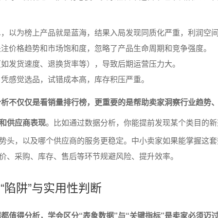
单，以为榜上产品就是蓝海，结果入局发现同质化严重，利润空
关注价格趋势和市场饱和度，忽略了产品生命周期和竞争强度。
（如发货速度、退换货率等），导致后期运营压力大。
，凭感觉选品，试错成本高，库存积压严重。
据分析不仅仅是看销量排行榜，更重要的是帮助卖家洞察行业趋势
和供应商表现
。比如通过数据分析，你能提前发现某个类目的新
势头，以及哪个供应商的服务更稳定。中小卖家如果能掌握这套
价、采购、库存、售后等环节规避风险、提升效率。
的“陷阱”与实用性判断
数据都值得分析，学会区分“表象数据”与“关键指标”是卖家必须迈