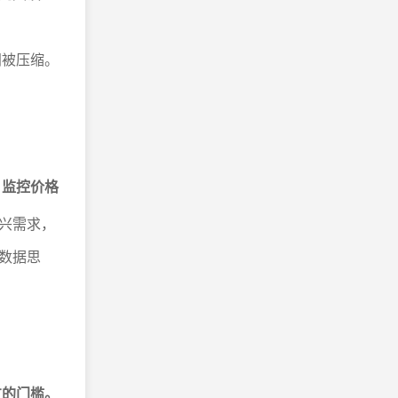
间被压缩。
、监控价格
兴需求，
数据思
过的门槛。