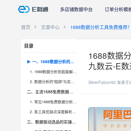
多店铺数据中台
订单分析模
首页
文章中心
1688数据分析工具免费推荐
目录
1688数
一、1688数据分析的核心价值与常见误区
九数云-E数
1. 1688数据分析到底能解决卖家的哪些痛点？
2. 数据分析的“陷阱”与实用性判断
SilverFalcon92
发表于2
二、主流1688免费数据分析工具盘点及优缺点对比
1. 常见1688免费数据分析工具有哪些？
2. 各工具优缺点深度解析，避免盲目“工具控”
三、数据驱动选品的实操方法与案例解析