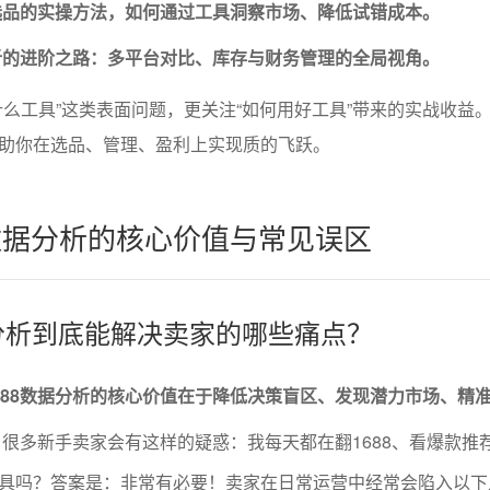
选品的实操方法，如何通过工具洞察市场、降低试错成本。
析的进阶之路：多平台对比、库存与财务管理的全局视角。
什么工具”这类表面问题，更关注“如何用好工具”带来的实战收益
助你在选品、管理、盈利上实现质的飞跃。
8数据分析的核心价值与常见误区
数据分析到底能解决卖家的哪些痛点？
688数据分析的核心价值在于降低决策盲区、发现潜力市场、精
很多新手卖家会有这样的疑惑：我每天都在翻1688、看爆款推
具吗？答案是：非常有必要！卖家在日常运营中经常会陷入以下