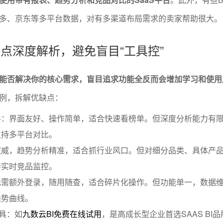
多、京东等多平台数据，对有多渠道布局需求的卖家帮助很大。
缺点深度解析，避免盲目“工具控”
能否解决你的核心需求，盲目追求功能全反而会增加学习和使用
例，拆解优缺点：
手：界面友好、操作简单，适合快速看榜单。但深度分析能力有
支持多平台对比。
权威，趋势分析精准，适合抓行业风口。但对细分品类、具体产
持实时竞品监控。
无需额外登录，随用随查，适合碎片化操作。但功能单一，数据
趋势曲线。
工具：如
九数云BI免费在线试用
，是高成长型企业首选SAAS BI