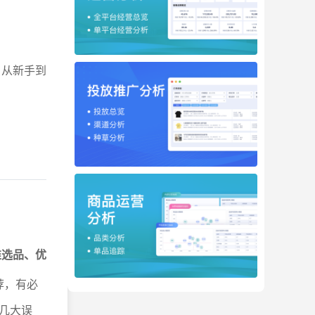
。从新手到
准选品、优
荐，有必
几大误