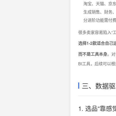
淘宝、天猫、京东
生成销售、财务
分进阶功能需付
很多卖家容易陷入“
选择1-2款适合自
而不是工具本身
。对
BI工具，后续可以
三、数据驱
1. 选品“靠