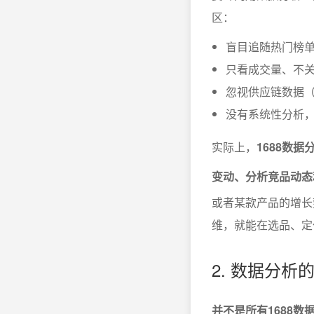
区：
盲目追随热门榜
只看成交量、不
忽视供应链数据
没有系统性分析
实际上，
1688数
变动、分析竞品动态
或者某款产品的增长
维，就能在选品、定
2. 数据分析
并不是所有1688