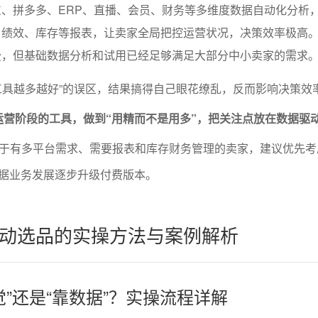
、拼多多、ERP、直播、会员、财务等多维度数据自动化分析
、绩效、库存等报表，让卖家全局把控运营状况，决策效率极高
费，但基础数据分析和试用已经足够满足大部分中小卖家的需求
工具越多越好”的误区，结果搞得自己眼花缭乱，反而影响决策效
己运营阶段的工具，做到“用精而不是用多”，把关注点放在数据驱
于有多平台需求、需要报表和库存财务管理的卖家，建议优先考
根据业务发展逐步升级付费版本。
动选品的实操方法与案例解析
感觉”还是“靠数据”？实操流程详解