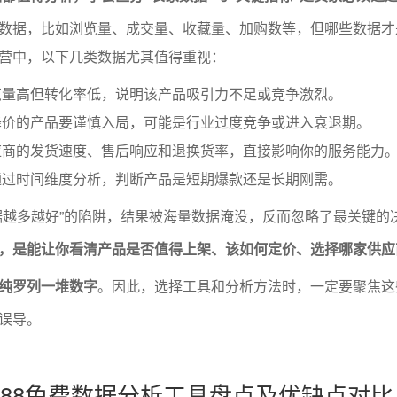
数据，比如浏览量、成交量、收藏量、加购数等，但哪些数据才
营中，以下几类数据尤其值得重视：
览量高但转化率低，说明该产品吸引力不足或竞争激烈。
降价的产品要谨慎入局，可能是行业过度竞争或进入衰退期。
应商的发货速度、售后响应和退换货率，直接影响你的服务能力
通过时间维度分析，判断产品是短期爆款还是长期刚需。
据越多越好”的陷阱，结果被海量数据淹没，反而忽略了最关键的
，是能让你看清产品是否值得上架、该如何定价、选择哪家供应
纯罗列一堆数字
。因此，选择工具和分析方法时，一定要聚焦这
误导。
688免费数据分析工具盘点及优缺点对比