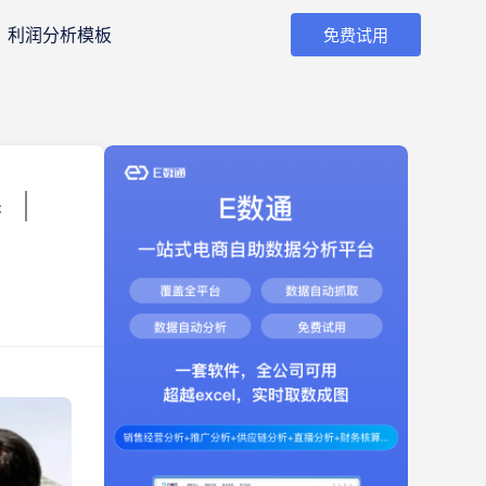
利润分析模板
免费试用
 ｜