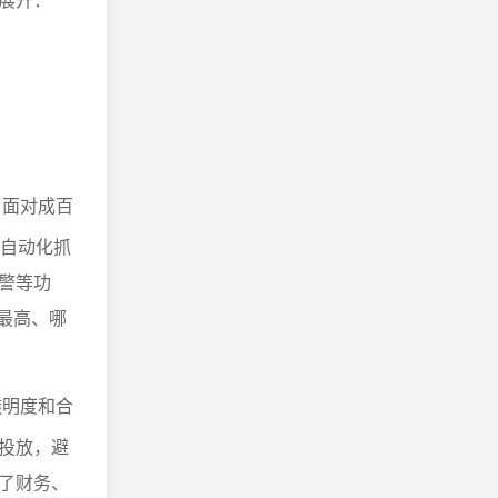
，面对成百
具自动化抓
警等功
最高、哪
透明度和合
投放，避
了财务、