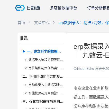
多店铺数据中台
订单分析模
首页
文章中心
erp数据录入：精准+高效，
目录
erp数据
一、建立科学的数据录入流程，规范操作标准，减少人为失误
｜ 九数云-
1. 数据录入流程的顶层设计：制度化与流程化的意义
2. 岗位培训与责任落实：防止“人”的变量带来风险
CrimsonEcho
发表于20
二、善用自动化与智能校验工具，提升录入效率和准确率
1. 自动化录入与数据同步：消除人工环节的低效与错误
电商企业在业务扩张
2. 智能校验与异常预警：让错误止步于录入环节
键工具，而
数据录入
三、强化数据审核与追溯机制，确保数据可查、可控、可修复
影响库存和财务决策