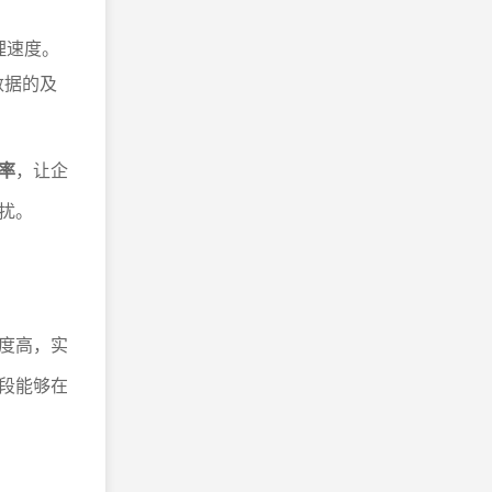
理速度。
数据的及
率
，让企
扰。
度高，实
段能够在