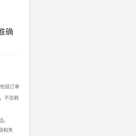
准确
包括订单
，不仅耗
运。
琐和失